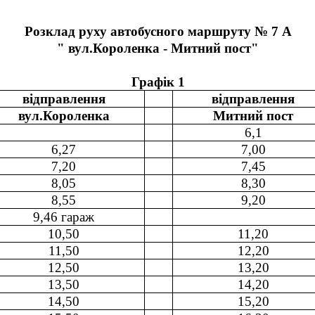
Розклад руху автобусного маршруту № 7 А
" вул.Короленка - Митний пост"
Графік 1
відправлення
відправлення
вул.Короленка
Митний пост
6,1
6,27
7,00
7,20
7,45
8,05
8,30
8,55
9,20
9,46 гараж
10,50
11,20
11,50
12,20
12,50
13,20
13,50
14,20
14,50
15,20