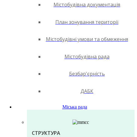
Містобудівна документація
План зонування території
Містобудівні умови та обмеження
Містобудівна рада
Безбар'єрність
ДАБК
Міська рада
СТРУКТУРА