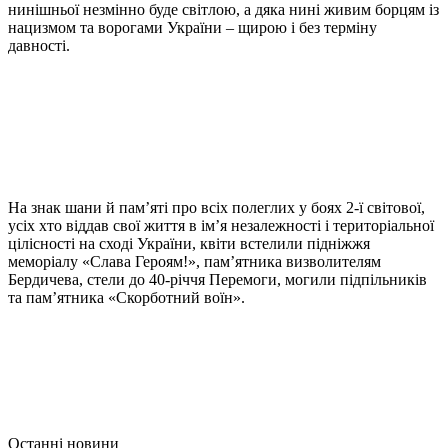
нинішньої незмінно буде світлою, а дяка нині живим борцям із
нацизмом та ворогами України – щирою і без терміну
давності.
На знак шани й пам’яті про всіх полеглих у боях 2-ї світової,
усіх хто віддав свої життя в ім’я незалежності і територіальної
цілісності на сході України, квіти встелили підніжжя
меморіалу «Слава Героям!», пам’ятника визволителям
Бердичева, стели до 40-річчя Перемоги, могили підпільників
та пам’ятника «Скорботний воїн».
Останні новини