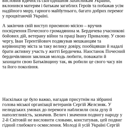
висловив вдячність сьогоднішнім Захисникам України,
вклонився матерям і батькам загиблих Героїв та побажав усім
надійного миру, гарного майбутнього, багато добрих перемог
у процвітаючій Україні.
А закінчив свій виступ приємною місією – вручив
посвідчення Почесного громадянина м. Бердичева учасникові
бойових дій, ветерану війни та праці Івану Привалову. У свою
чергу, Іван Терентійович подякував мешканцям та
керівництву міста за таку велику довіру, пообіцявши й надалі
брати активну участь у житті Бердичева. Наостанок Почесний
бердичівлянин закликав молодь любити, поважати й
захищати свою Батьківщину так, як робили це свого часу він
та його покоління.
Наскільки це було важко, нагадав присутнім на зібранні
голова міської організації ветеранів Сергій Желєзняк. У
нелюдських умовах до перемоги наблизили сила духу й
наполегливість, зазначив. Велич і значення подвигу народу у
2-й Світовій не висловити словами, констатував, цей подвиг
гідний глибокого осмислення. Молоді й усій Україні Сергій