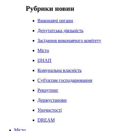
Рубрики новин
Виконавчі органи
Депутатська діяльність
Засідання виконавчого комітету
Місто
ЦНАП
Комунальна власність
Суб'єктам господарювання
Рекрутинг
Держустанови
Урочистості
DREAM
Місто