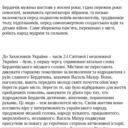
Бердичів мужньо вистояв у воєнні роки, гідно пережив роки
повоєнні, зазначають організатори зібрання, та низько
вклоняється перед подвигом воїнів-визволителів, трудівників
тилу, підпільників, перед самопожертвою солдатських вдів та
дітьми війни. Саме збережена пам’ять, переконані у місті,
робить народ мудрим та сильним.
До Захисників України – часів 2-ї Світової і незалежної
України – були, у першу чергу, спрямовані вітальні слова
Бердичівського міського голови. Містяни не перестають
дякувати старшому поколінню за визволення та відродження з
руїн славного Бердичева, зазначив Василь Мазур. Вони,
наголосив, мають передати молоді святе почуття обов’язку
берегти рідне місто, берегти те, що було відбудовано для життя
прийдешніх поколінь, шанувати та дбати про тих, хто
відроджував Бердичів дитячими, жіночими, пораненими
руками. Ці люди – теж визволителі міста. Своїм життям вони
вселяють віру у непереможність українського народу,
продовжив міський голова, народу вільного, працьовитого,
миролюбного, незламного. Василь Мазур подякував
присутнім за повагу до героїчних сторінок вітчизняної історії,