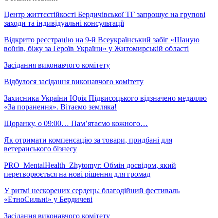
Центр життєстійкості Бердичівської ТГ запрошує на групові
заходи та індивідуальні консультації
Відкрито реєстрацію на 9-й Всеукраїнський забіг «Шаную
воїнів, біжу за Героїв України» у Житомирській області
Засідання виконавчого комітету
Відбулося засідання виконавчого комітету
Захисника України Юрія Підвисоцького відзначено медаллю
«За поранення». Вітаємо земляка!
Щоранку, о 09:00… Пам’ятаємо кожного…
Як отримати компенсацію за товари, придбані для
ветеранського бізнесу
PRO_MentalHealth_Zhytomyr: Обмін досвідом, який
перетворюється на нові рішення для громад
У ритмі нескорених сердець: благодійний фестиваль
«ЕтноСильні» у Бердичеві
Засідання виконавчого комітету