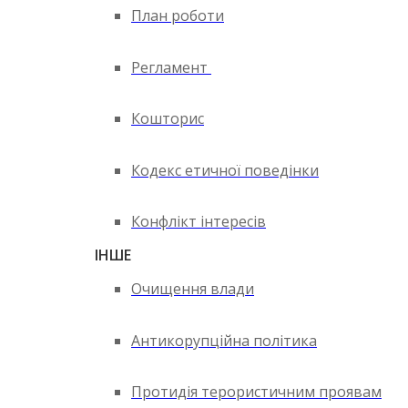
План роботи
Регламент
Кошторис
Кодекс етичної поведінки
Конфлікт інтересів
ІНШЕ
Очищення влади
Антикорупційна політика
Протидія терористичним проявам