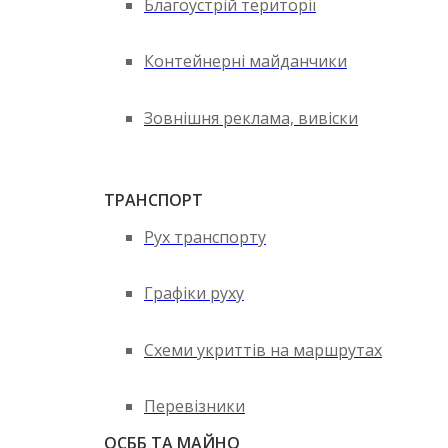
Благоустрій території
Контейнерні майданчики
Зовнішня реклама, вивіски
ТРАНСПОРТ
Рух транспорту
Графіки руху
Схеми укриттів на маршрутах
Перевізники
ОСББ ТА МАЙНО