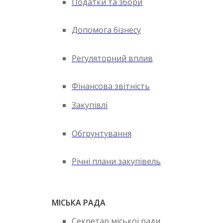
Податки та збори
Допомога бізнесу
Регуляторний вплив
Фінансова звітність
Закупівлі
Обгрунтування
Річні плани закупівель
МІСЬКА РАДА
Секретар міської ради