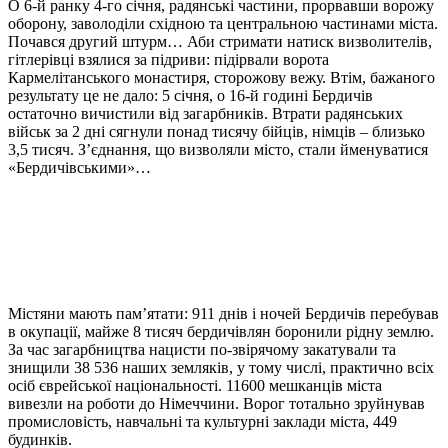
О 6-й ранку 4-го січня, радянські частини, прорвавши ворожу
оборону, заволоділи східною та центральною частинами міста.
Почався другий штурм… Аби стримати натиск визволителів,
гітлерівці взялися за підриви: підірвали ворота
Кармелітанського монастиря, сторожову вежу. Втім, бажаного
результату це не дало: 5 січня, о 16-й годині Бердичів
остаточно вичистили від загарбників. Втрати радянських
військ за 2 дні сягнули понад тисячу бійців, німців – близько
3,5 тисяч. З’єднання, що визволяли місто, стали йменуватися
«Бердичівськими»…
Містяни мають пам’ятати: 911 днів і ночей Бердичів перебував
в окупації, майже 8 тисяч бердичівлян боронили рідну землю.
За час загарбництва нацисти по-звірячому закатували та
знищили 38 536 наших земляків, у тому числі, практично всіх
осіб єврейської національності. 11600 мешканців міста
вивезли на роботи до Німеччини. Ворог тотально зруйнував
промисловість, навчальні та культурні заклади міста, 449
будинків.