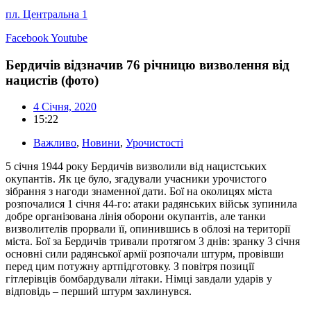
пл. Центральна 1
Facebook
Youtube
Бердичів відзначив 76 річницю визволення від
нацистів (фото)
4 Січня, 2020
15:22
Важливо
,
Новини
,
Урочистості
5 січня 1944 року Бердичів визволили від нацистських
окупантів. Як це було, згадували учасники урочистого
зібрання з нагоди знаменної дати. Бої на околицях міста
розпочалися 1 січня 44-го: атаки радянських військ зупинила
добре організована лінія оборони окупантів, але танки
визволителів прорвали її, опинившись в облозі на території
міста. Бої за Бердичів тривали протягом 3 днів: зранку 3 січня
основні сили радянської армії розпочали штурм, провівши
перед цим потужну артпідготовку. З повітря позиції
гітлерівців бомбардували літаки. Німці завдали ударів у
відповідь – перший штурм захлинувся.