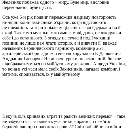
Желєзняк побажав одного – миру. Буде мир, висловив
переконання, буде щастя.
Ось уже 5-й рік подвиг переможців нацизму повторюють
нинішні воїни-захисники України, котрі відстоюють
незалежність та територіальну цілісність своєї держави на її
сході. Так само мужньо, так само самовіддано, не шкодуючи
себе і до останнього. З огляду на сучасні події українці
повинні не лише пам’ятати історію, а й вивчати її, вважає
начальник Бердичівського гарнізону, командир 26-ї
артилерійської бригади ім. генерал-хорунжого Р. Дашкевича
Андраник Гаспарян. Невивчені уроки, переконаний, боляче
відображатимуться на майбутньому держави. А щодо України,
то вона в усі часи мала своїх Захисників, нагадав комбриг, і
матиме, сподівається, їх у майбутньому.
Пекуча біль кривавих втрат та радість великих перемог – таке
не забувається, заявляють учасники зібрання, і пам’ять
бердичівлян про полеглих героїв 2-ї Світової війни та війни