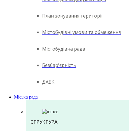
План зонування території
Містобудівні умови та обмеження
Містобудівна рада
Безбар'єрність
ДАБК
Міська рада
СТРУКТУРА