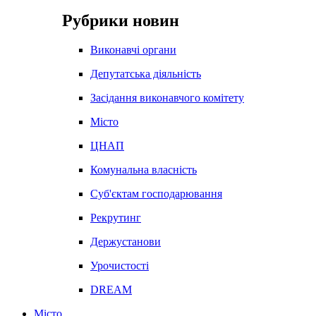
Рубрики новин
Виконавчі органи
Депутатська діяльність
Засідання виконавчого комітету
Місто
ЦНАП
Комунальна власність
Суб'єктам господарювання
Рекрутинг
Держустанови
Урочистості
DREAM
Місто