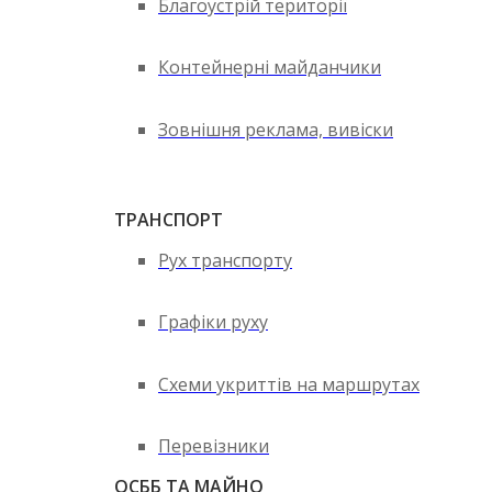
Благоустрій території
Контейнерні майданчики
Зовнішня реклама, вивіски
ТРАНСПОРТ
Рух транспорту
Графіки руху
Схеми укриттів на маршрутах
Перевізники
ОСББ ТА МАЙНО