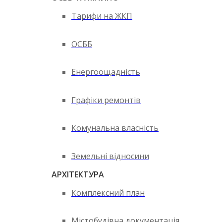
Тарифи на ЖКП
ОСББ
Енергоощадність
Графіки ремонтів
Комунальна власність
Земельні відносини
АРХІТЕКТУРА
Комплексний план
Містобудівна документація