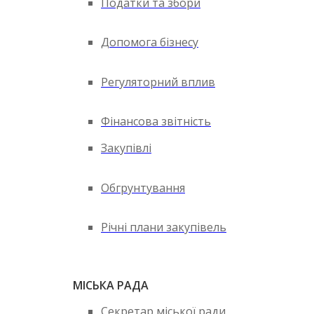
Податки та збори
Допомога бізнесу
Регуляторний вплив
Фінансова звітність
Закупівлі
Обгрунтування
Річні плани закупівель
МІСЬКА РАДА
Секретар міської ради