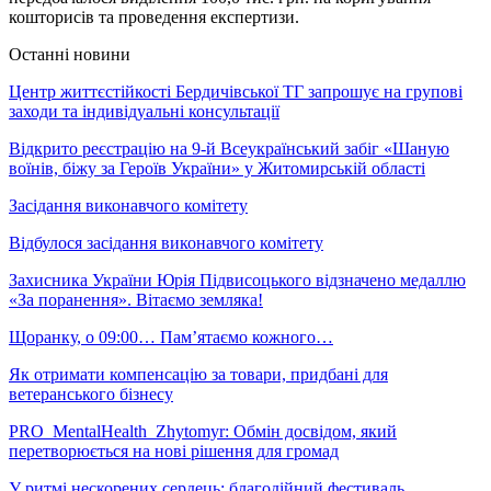
кошторисів та проведення експертизи.
Останні новини
Центр життєстійкості Бердичівської ТГ запрошує на групові
заходи та індивідуальні консультації
Відкрито реєстрацію на 9-й Всеукраїнський забіг «Шаную
воїнів, біжу за Героїв України» у Житомирській області
Засідання виконавчого комітету
Відбулося засідання виконавчого комітету
Захисника України Юрія Підвисоцького відзначено медаллю
«За поранення». Вітаємо земляка!
Щоранку, о 09:00… Пам’ятаємо кожного…
Як отримати компенсацію за товари, придбані для
ветеранського бізнесу
PRO_MentalHealth_Zhytomyr: Обмін досвідом, який
перетворюється на нові рішення для громад
У ритмі нескорених сердець: благодійний фестиваль