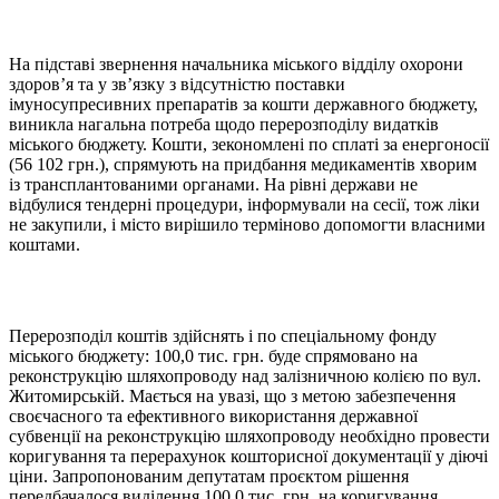
На підставі звернення начальника міського відділу охорони
здоров’я та у зв’язку з відсутністю поставки
імуносупресивних препаратів за кошти державного бюджету,
виникла нагальна потреба щодо перерозподілу видатків
міського бюджету. Кошти, зекономлені по сплаті за енергоносії
(56 102 грн.), спрямують на придбання медикаментів хворим
із трансплантованими органами. На рівні держави не
відбулися тендерні процедури, інформували на сесії, тож ліки
не закупили, і місто вирішило терміново допомогти власними
коштами.
Перерозподіл коштів здійснять і по спеціальному фонду
міського бюджету: 100,0 тис. грн. буде спрямовано на
реконструкцію шляхопроводу над залізничною колією по вул.
Житомирській. Мається на увазі, що з метою забезпечення
своєчасного та ефективного використання державної
субвенції на реконструкцію шляхопроводу необхідно провести
коригування та перерахунок кошторисної документації у діючі
ціни. Запропонованим депутатам проєктом рішення
передбачалося виділення 100,0 тис. грн. на коригування