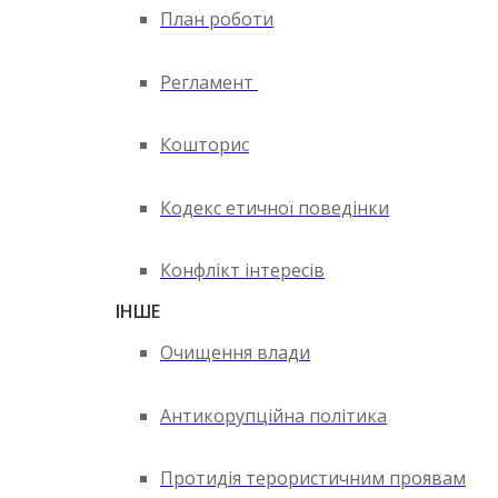
План роботи
Регламент
Кошторис
Кодекс етичної поведінки
Конфлікт інтересів
ІНШЕ
Очищення влади
Антикорупційна політика
Протидія терористичним проявам