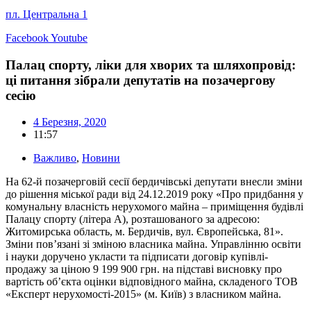
пл. Центральна 1
Facebook
Youtube
Палац спорту, ліки для хворих та шляхопровід:
ці питання зібрали депутатів на позачергову
сесію
4 Березня, 2020
11:57
Важливо
,
Новини
На 62-й позачерговій сесії бердичівські депутати внесли зміни
до рішення міської ради від 24.12.2019 року «Про придбання у
комунальну власність нерухомого майна – приміщення будівлі
Палацу спорту (літера А), розташованого за адресою:
Житомирська область, м. Бердичів, вул. Європейська, 81».
Зміни пов’язані зі зміною власника майна. Управлінню освіти
і науки доручено укласти та підписати договір купівлі-
продажу за ціною 9 199 900 грн. на підставі висновку про
вартість об’єкта оцінки відповідного майна, складеного ТОВ
«Експерт нерухомості-2015» (м. Київ) з власником майна.