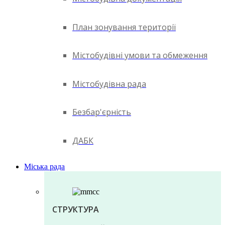
План зонування території
Містобудівні умови та обмеження
Містобудівна рада
Безбар'єрність
ДАБК
Міська рада
СТРУКТУРА