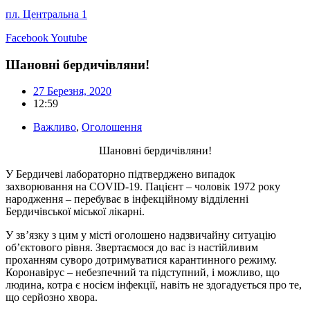
пл. Центральна 1
Facebook
Youtube
Шановні бердичівляни!
27 Березня, 2020
12:59
Важливо
,
Оголошення
Шановні бердичівляни!
У Бердичеві лабораторно підтверджено випадок
захворювання на COVID-19. Пацієнт – чоловік 1972 року
народження – перебуває в інфекційному відділенні
Бердичівської міської лікарні.
У зв’язку з цим у місті оголошено надзвичайну ситуацію
об’єктового рівня. Звертаємося до вас із настійливим
проханням суворо дотримуватися карантинного режиму.
Коронавірус – небезпечний та підступний, і можливо, що
людина, котра є носієм інфекції, навіть не здогадується про те,
що серйозно хвора.