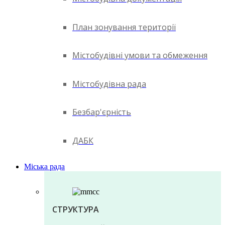
План зонування території
Містобудівні умови та обмеження
Містобудівна рада
Безбар'єрність
ДАБК
Міська рада
СТРУКТУРА