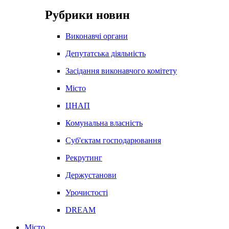
Рубрики новин
Виконавчі органи
Депутатська діяльність
Засідання виконавчого комітету
Місто
ЦНАП
Комунальна власність
Суб'єктам господарювання
Рекрутинг
Держустанови
Урочистості
DREAM
Місто