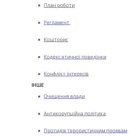
План роботи
Регламент
Кошторис
Кодекс етичної поведінки
Конфлікт інтересів
ІНШЕ
Очищення влади
Антикорупційна політика
Протидія терористичним проявам