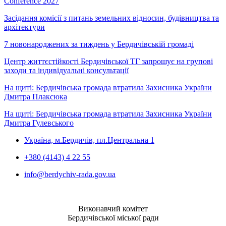
Conference 2027
Засідання комісії з питань земельних відносин, будівництва та
архітектури
7 новонароджених за тиждень у Бердичівській громаді
Центр життєстійкості Бердичівської ТГ запрошує на групові
заходи та індивідуальні консультації
На щиті: Бердичівська громада втратила Захисника України
Дмитра Плаксюка
На щиті: Бердичівська громада втратила Захисника України
Дмитра Гулевського
Україна, м.Бердичів, пл.Центральна 1
+380 (4143) 4 22 55
info@berdychiv-rada.gov.ua
Виконавчий комітет
Бердичівської міської ради