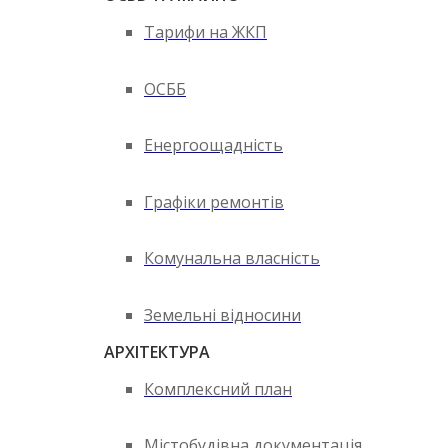
Тарифи на ЖКП
ОСББ
Енергоощадність
Графіки ремонтів
Комунальна власність
Земельні відносини
АРХІТЕКТУРА
Комплексний план
Містобудівна документація