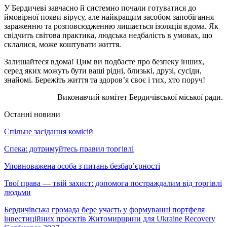
У Бердичеві завчасно й системно почали готуватися до
ймовірної появи вірусу, але найкращим засобом запобігання
зараженню та розповсюдженню лишається ізоляція вдома. Як
свідчить світова практика, людська недбалість в умовах, що
склалися, може коштувати життя.
Залишайтеся вдома! Цим ви подбаєте про безпеку інших,
серед яких можуть бути ваші рідні, близькі, друзі, сусіди,
знайомі. Бережіть життя та здоров’я своє і тих, хто поруч!
Виконавчий комітет Бердичівської міської ради.
Останні новини
Спільне засідання комісій
Спека: дотримуйтесь правил торгівлі
Уповноважена особа з питань безбар’єрності
Твої права — твій захист: допомога постраждалим від торгівлі
людьми
Бердичівська громада бере участь у формуванні портфеля
інвестиційних проєктів Житомирщини для Ukraine Recovery