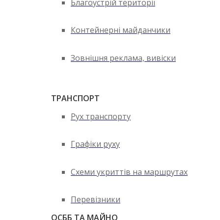
Благоустрій території
Контейнерні майданчики
Зовнішня реклама, вивіски
ТРАНСПОРТ
Рух транспорту
Графіки руху
Схеми укриттів на маршрутах
Перевізники
ОСББ ТА МАЙНО