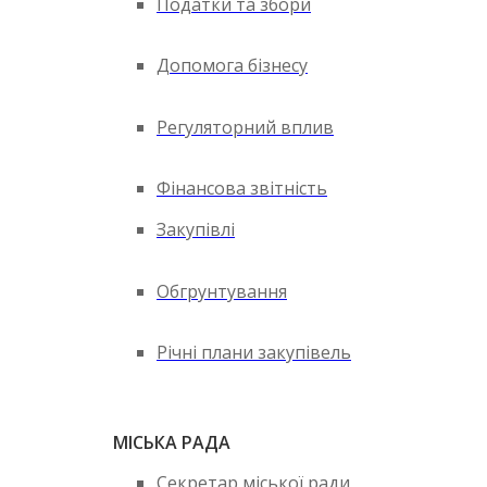
Податки та збори
Допомога бізнесу
Регуляторний вплив
Фінансова звітність
Закупівлі
Обгрунтування
Річні плани закупівель
МІСЬКА РАДА
Секретар міської ради