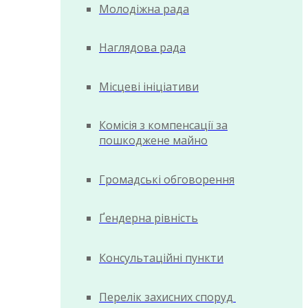
Молодіжна рада
Наглядова рада
Місцеві ініціативи
Комісія з компенсації за
пошкоджене майно
Громадські обговорення
Ґендерна рівність
Консультаційні пункти
Перелік захисних споруд