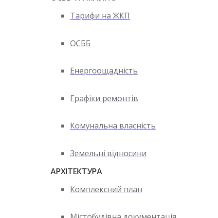
Тарифи на ЖКП
ОСББ
Енергоощадність
Графіки ремонтів
Комунальна власність
Земельні відносини
АРХІТЕКТУРА
Комплексний план
Містобудівна документація