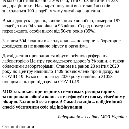
Усього госпіталізовано 2 308 осіб, з них 103 дитини та 223
медпрацівники. На апараті штучної вентиляції легенів
знаходиться 100 людей, у тому числі одна дитина.
Внаслідок ускладнень, викликаних хворобою, померли 187
людей, з них 94 чоловіки та 93 жінки. Серед померлих
переважають особи віком від 50-ти років (85%).
Загалом 504 людини вже одужали — повторне лабораторне
дослідження не виявило вірусу в організмі.
Дослідження проводилися вірусологічною референс-
лабораторією Центру громадського здоров’я України, а також
обласними лабораторіями. Станом на ранок 23 квітня 2020
року до Центру надійшло 1409 повідомлень про підозру на
COVID-19. Всього з початку 2020 року надійшло 21058
повідомлень про підозру на COVID-19.
МОЗ закликає: при перших симптомах респіраторних
захворювань обов’язково зателефонуйте своєму сімейному
лікарю. Залишайтеся вдома! Самоізоляція – найдієвіший
спосіб убезпечити себе від інфікування.
Інформація – з сайту МОЗ України
Останні новини