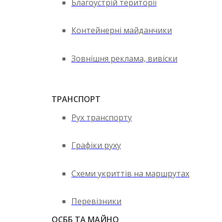
Благоустрій території
Контейнерні майданчики
Зовнішня реклама, вивіски
ТРАНСПОРТ
Рух транспорту
Графіки руху
Схеми укриттів на маршрутах
Перевізники
ОСББ ТА МАЙНО