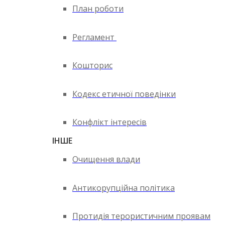
План роботи
Регламент
Кошторис
Кодекс етичної поведінки
Конфлікт інтересів
ІНШЕ
Очищення влади
Антикорупційна політика
Протидія терористичним проявам