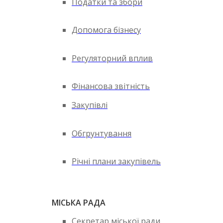
Податки та збори
Допомога бізнесу
Регуляторний вплив
Фінансова звітність
Закупівлі
Обгрунтування
Річні плани закупівель
МІСЬКА РАДА
Секретар міської ради