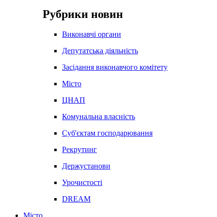
Рубрики новин
Виконавчі органи
Депутатська діяльність
Засідання виконавчого комітету
Місто
ЦНАП
Комунальна власність
Суб'єктам господарювання
Рекрутинг
Держустанови
Урочистості
DREAM
Місто