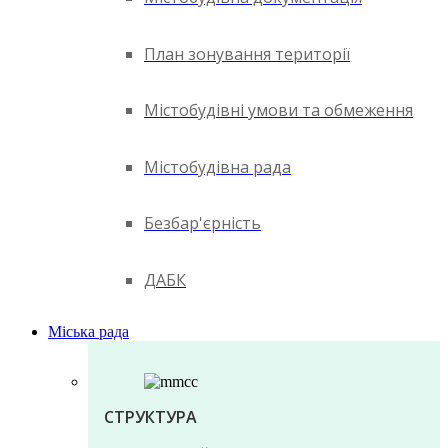
План зонування території
Містобудівні умови та обмеження
Містобудівна рада
Безбар'єрність
ДАБК
Міська рада
СТРУКТУРА