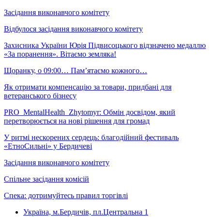
Засідання виконавчого комітету
Відбулося засідання виконавчого комітету
Захисника України Юрія Підвисоцького відзначено медаллю
«За поранення». Вітаємо земляка!
Щоранку, о 09:00… Пам’ятаємо кожного…
Як отримати компенсацію за товари, придбані для
ветеранського бізнесу
PRO_MentalHealth_Zhytomyr: Обмін досвідом, який
перетворюється на нові рішення для громад
У ритмі нескорених сердець: благодійний фестиваль
«ЕтноСильні» у Бердичеві
Засідання виконавчого комітету
Спільне засідання комісій
Спека: дотримуйтесь правил торгівлі
Україна, м.Бердичів, пл.Центральна 1