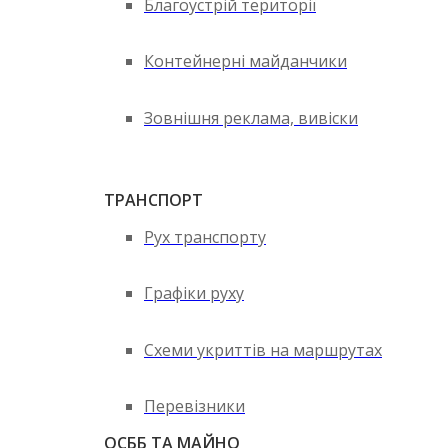
Благоустрій території
Контейнерні майданчики
Зовнішня реклама, вивіски
ТРАНСПОРТ
Рух транспорту
Графіки руху
Схеми укриттів на маршрутах
Перевізники
ОСББ ТА МАЙНО