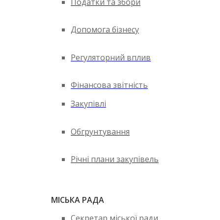
Податки та збори
Допомога бізнесу
Регуляторний вплив
Фінансова звітність
Закупівлі
Обгрунтування
Річні плани закупівель
МІСЬКА РАДА
Секретар міської ради