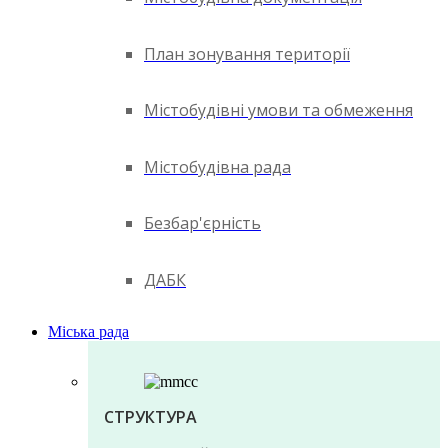
План зонування території
Містобудівні умови та обмеження
Містобудівна рада
Безбар'єрність
ДАБК
Міська рада
СТРУКТУРА