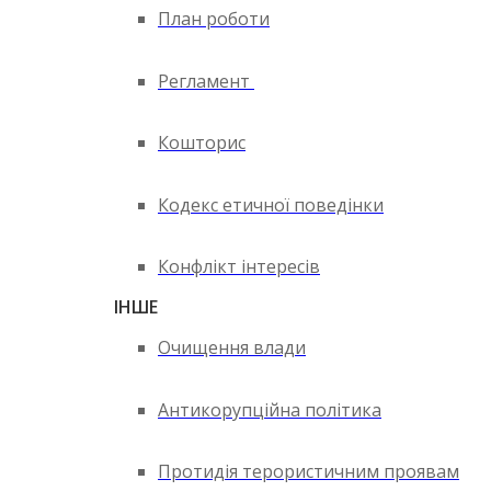
План роботи
Регламент
Кошторис
Кодекс етичної поведінки
Конфлікт інтересів
ІНШЕ
Очищення влади
Антикорупційна політика
Протидія терористичним проявам