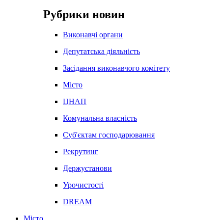
Рубрики новин
Виконавчі органи
Депутатська діяльність
Засідання виконавчого комітету
Місто
ЦНАП
Комунальна власність
Суб'єктам господарювання
Рекрутинг
Держустанови
Урочистості
DREAM
Місто