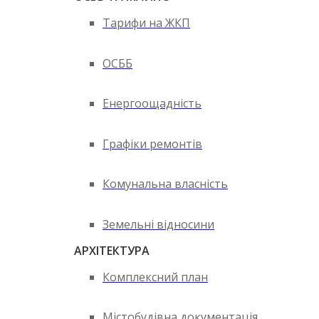
Тарифи на ЖКП
ОСББ
Енергоощадність
Графіки ремонтів
Комунальна власність
Земельні відносини
АРХІТЕКТУРА
Комплексний план
Містобудівна документація