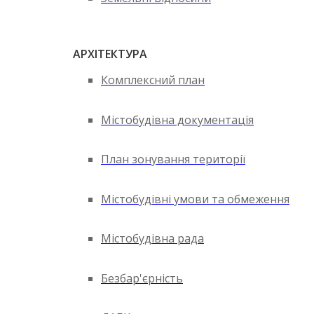
АРХІТЕКТУРА
Комплексний план
Містобудівна документація
План зонування території
Містобудівні умови та обмеження
Містобудівна рада
Безбар'єрність