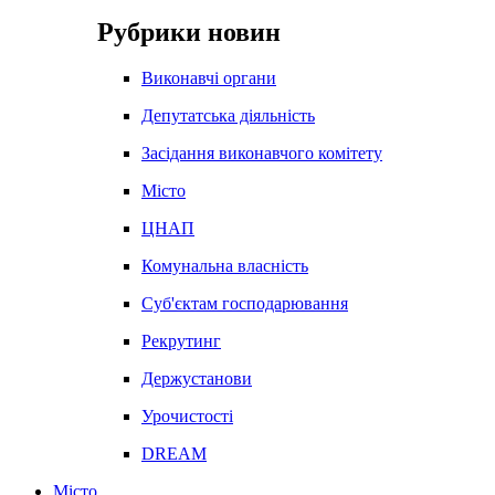
Рубрики новин
Виконавчі органи
Депутатська діяльність
Засідання виконавчого комітету
Місто
ЦНАП
Комунальна власність
Суб'єктам господарювання
Рекрутинг
Держустанови
Урочистості
DREAM
Місто