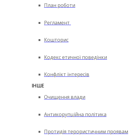
План роботи
Регламент
Кошторис
Кодекс етичної поведінки
Конфлікт інтересів
ІНШЕ
Очищення влади
Антикорупційна політика
Протидія терористичним проявам