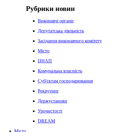
Рубрики новин
Виконавчі органи
Депутатська діяльність
Засідання виконавчого комітету
Місто
ЦНАП
Комунальна власність
Суб'єктам господарювання
Рекрутинг
Держустанови
Урочистості
DREAM
Місто