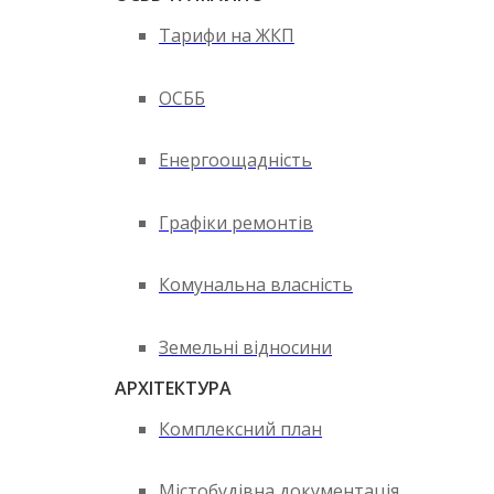
Тарифи на ЖКП
ОСББ
Енергоощадність
Графіки ремонтів
Комунальна власність
Земельні відносини
АРХІТЕКТУРА
Комплексний план
Містобудівна документація