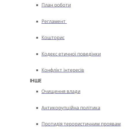
План роботи
Регламент
Кошторис
Кодекс етичної поведінки
Конфлікт інтересів
ІНШЕ
Очищення влади
Антикорупційна політика
Протидія терористичним проявам