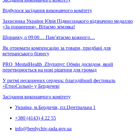
Відбулося засідання виконавчого комітету
Захисника України Юрія Підвисоцького відзначено медаллю
«За поранення». Вітаємо земляка!
Щоранку, о 09:00… Пам’ятаємо кожного…
Як отримати компенсацію за товари, придбані для
ветеранського бізнесу
PRO_MentalHealth_Zhytomyr: Обмін досвідом, який
перетворюється на нові рішення для громад
У ритмі нескорених сердець: благодійний фестиваль
«ЕтноСильні» у Бердичеві
Засідання виконавчого комітету
Україна, м.Бердичів, пл.Центральна 1
+380 (4143) 4 22 55
info@berdychiv-rada.gov.ua