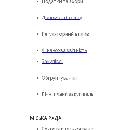
Податки та збори
Допомога бізнесу
Регуляторний вплив
Фінансова звітність
Закупівлі
Обгрунтування
Річні плани закупівель
МІСЬКА РАДА
Секретар міської ради