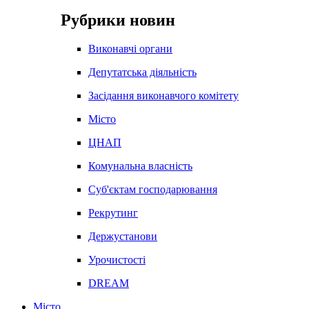
Рубрики новин
Виконавчі органи
Депутатська діяльність
Засідання виконавчого комітету
Місто
ЦНАП
Комунальна власність
Суб'єктам господарювання
Рекрутинг
Держустанови
Урочистості
DREAM
Місто