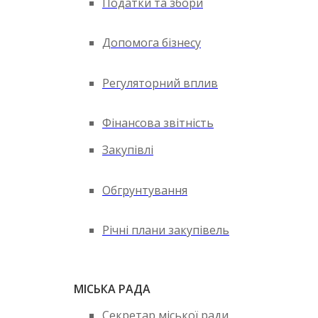
Податки та збори
Допомога бізнесу
Регуляторний вплив
Фінансова звітність
Закупівлі
Обгрунтування
Річні плани закупівель
МІСЬКА РАДА
Секретар міської ради