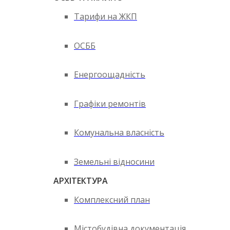
Тарифи на ЖКП
ОСББ
Енергоощадність
Графіки ремонтів
Комунальна власність
Земельні відносини
АРХІТЕКТУРА
Комплексний план
Містобудівна документація