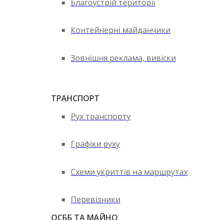
Благоустрій території
Контейнерні майданчики
Зовнішня реклама, вивіски
ТРАНСПОРТ
Рух транспорту
Графіки руху
Схеми укриттів на маршрутах
Перевізники
ОСББ ТА МАЙНО