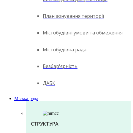
План зонування території
Містобудівні умови та обмеження
Містобудівна рада
Безбар'єрність
ДАБК
Міська рада
СТРУКТУРА