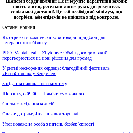
Шановні бердичівляни! Не ігноруйте карантинні заходи:
носіть маски, ретельно мийте руки, дотримуйтесь
соціальної дистанції. Це той необхідний мінімум, що
потрібен, аби епідемія не вийшла з-під контролю
.
Останні новини
Як отримати компенсацію за товари, придбані для
ветеранського бізнесу
PRO_MentalHealth_Zhytomyr: Обмін досвідом, який
перетворюється на нові рішення для громад
У ритмі нескорених сердець: благодійний фестиваль
«ЕтноСильні» у Бердичеві
Засідання виконавчого комітету
Щоранку, о 09:00… Пам’ятаємо кожного…
Спільне засідання комісій
Спека: дотримуйтесь правил торгівлі
Уповноважена особа з питань безбар’єрності