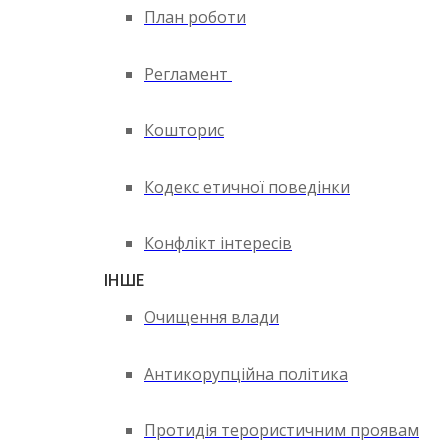
План роботи
Регламент
Кошторис
Кодекс етичної поведінки
Конфлікт інтересів
ІНШЕ
Очищення влади
Антикорупційна політика
Протидія терористичним проявам