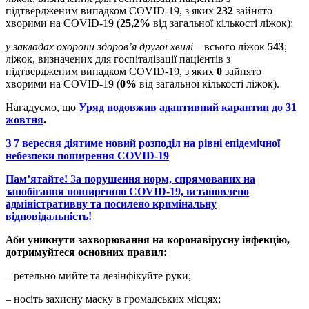
підтвердженим випадком COVID-19, з яких
232
зайнято
хворими на COVID-19 (
25,2%
від загальної кількості ліжок);
у закладах охорони здоров’я другої хвилі
– всього ліжок
543
;
ліжок, визначених для госпіталізації пацієнтів з
підтвердженим випадком COVID-19, з яких
0
зайнято
хворими на COVID-19 (
0%
від загальної кількості ліжок).
Нагадуємо, що
Уряд подовжив адаптивний карантин до 31
жовтня
.
З 7 вересня діятиме новий розподіл на рівні епідемічної
небезпеки поширення COVID-19
Пам’ятайте!
З
а порушення норм, спрямованих на
запобігання поширенню COVID-19, встановлено
адміністративну та посилено кримінальну
відповідальність!
Аби уникнути захворювання на коронавірусну інфекцію,
дотримуйтеся основних правил:
– ретельно мийте та дезінфікуйте руки;
– носіть захисну маску в громадських місцях;