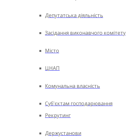
Депутатська діяльність
Засідання виконавчого комітету
Місто
ЦНАП
Комунальна власність
Суб'єктам господарювання
Рекрутинг
Держустанови