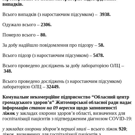
випадків.
Всього випадків (з наростаючим підсумком) –
3938.
Одужало всього –
2306.
Померло всього –
80.
За добу надійшло повідомлення про підозру –
58
.
Всього підозр (з наростаючим підсумком) –
5478
.
Всього проведено досліджень за добу лабораторією ОЛЦ –
348.
Всього проведено досліджень (з наростаючим підсумком)
лабораторією ОЛЦ –
32449
.
Комунальне некомерційне підприємство “Обласний центр
громадського здоров’я” Житомирської обласної ради
надає
інформацію
станом на 09 вересня
щодо заповненості
ліжок
у закладах охорони здоров’я області, визначених для
госпіталізації пацієнтів з підтвердженим діагнозом COVID-19:
у закладах охорони здоров’я першої хвилі
– всього ліжок
920
;
ліжок, визначених для госпіталізації пацієнтів з