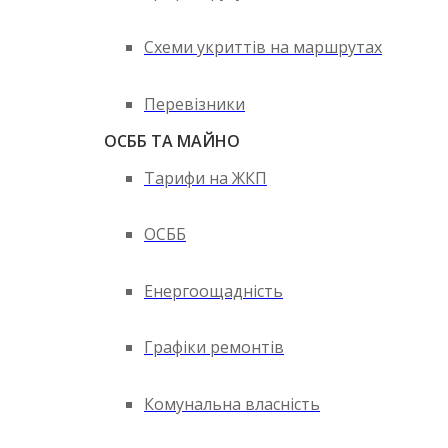
Схеми укриттів на маршрутах
Перевізники
ОСББ ТА МАЙНО
Тарифи на ЖКП
ОСББ
Енергоощадність
Графіки ремонтів
Комунальна власність