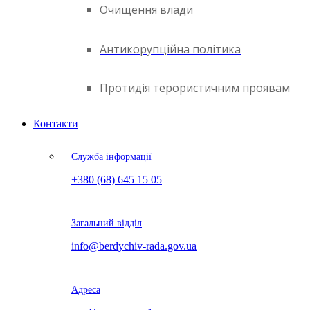
Очищення влади
Антикорупційна політика
Протидія терористичним проявам
Контакти
Служба інформації
+380 (68) 645 15 05
Загальний відділ
info@berdychiv-rada.gov.ua
Адреса