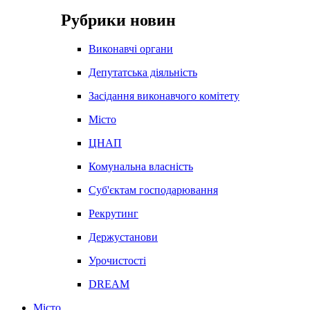
Рубрики новин
Виконавчі органи
Депутатська діяльність
Засідання виконавчого комітету
Місто
ЦНАП
Комунальна власність
Суб'єктам господарювання
Рекрутинг
Держустанови
Урочистості
DREAM
Місто