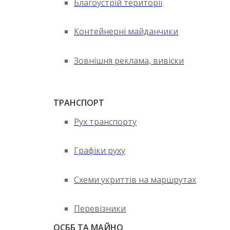
Благоустрій території
Контейнерні майданчики
Зовнішня реклама, вивіски
ТРАНСПОРТ
Рух транспорту
Графіки руху
Схеми укриттів на маршрутах
Перевізники
ОСББ ТА МАЙНО