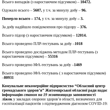
Всього випадків (з наростаючим підсумком) –
10472.
Одужало всього –
5607,
у т.ч. за минулу добу –
96.
Померло всього – 174,
у т.ч. за минулу добу
– 3.
За добу надійшло повідомлення про підозру –
376.
Всього підозр (з наростаючим підсумком) –
12014.
Всього проведено ПЛР-тестувань за добу –
1018
Всього проведено досліджень методом ПЛР-тестувань (з
наростаючим підсумком) –
55316
Всього проведено ІФА-тестувань за добу –
1469
Всього проведено ІФА-тестувань ( з наростаючим підсумком)
–
80931
Комунальне некомерційне підприємство “Обласний центр
громадського здоров’я” Житомирської обласної ради
надає
інформацію
станом на 19 жовтня
щодо заповненості
ліжок
у закладах охорони здоров’я області, визначених для
госпіталізації пацієнтів з підтвердженим діагнозом COVID-19: