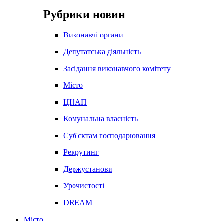
Рубрики новин
Виконавчі органи
Депутатська діяльність
Засідання виконавчого комітету
Місто
ЦНАП
Комунальна власність
Суб'єктам господарювання
Рекрутинг
Держустанови
Урочистості
DREAM
Місто