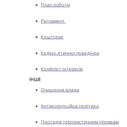
План роботи
Регламент
Кошторис
Кодекс етичної поведінки
Конфлікт інтересів
ІНШЕ
Очищення влади
Антикорупційна політика
Протидія терористичним проявам