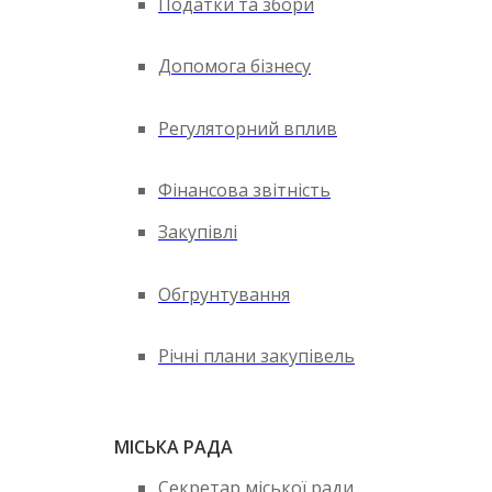
Податки та збори
Допомога бізнесу
Регуляторний вплив
Фінансова звітність
Закупівлі
Обгрунтування
Річні плани закупівель
МІСЬКА РАДА
Секретар міської ради