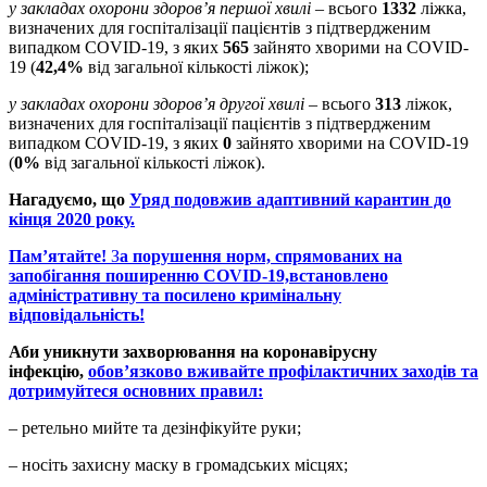
у закладах охорони здоров’я першої хвилі
– всього
1332
ліжка,
визначених для госпіталізації пацієнтів з підтвердженим
випадком COVID-19, з яких
565
зайнято хворими на COVID-
19 (
42,4%
від загальної кількості ліжок);
у закладах охорони здоров’я другої хвилі
– всього
313
ліжок,
визначених для госпіталізації пацієнтів з підтвердженим
випадком COVID-19, з яких
0
зайнято хворими на COVID-19
(
0%
від загальної кількості ліжок).
Нагадуємо, що
Уряд подовжив адаптивний карантин до
кінця 2020 року
.
Пам’ятайте!
З
а порушення норм, спрямованих на
запобігання поширенню
COVID
-19,
встановлено
адміністративну та посилено кримінальну
відповідальність!
Аби уникнути захворювання на коронавірусну
інфекцію,
обов’язково вживайте профілактичних заходів та
дотримуйтеся основних правил:
– ретельно мийте та дезінфікуйте руки;
– носіть захисну маску в громадських місцях;