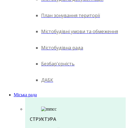
План зонування території
Містобудівні умови та обмеження
Містобудівна рада
Безбар'єрність
ДАБК
Міська рада
СТРУКТУРА