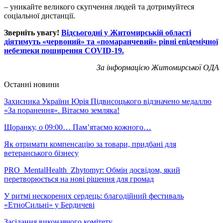
– уникайте великого скупчення людей та дотримуйтеся
соціальної дистанції.
Зверніть увагу!
Відсьогодні у Житомирській області
діятимуть «червоний» та «помаранчевий» рівні епідемічної
небезпеки поширення COVID-19.
За інформацією Житомирської ОДА
Останні новини
Захисника України Юрія Підвисоцького відзначено медаллю
«За поранення». Вітаємо земляка!
Щоранку, о 09:00… Пам’ятаємо кожного…
Як отримати компенсацію за товари, придбані для
ветеранського бізнесу
PRO_MentalHealth_Zhytomyr: Обмін досвідом, який
перетворюється на нові рішення для громад
У ритмі нескорених сердець: благодійний фестиваль
«ЕтноСильні» у Бердичеві
Засідання виконавчого комітету