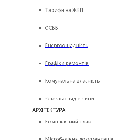
Тарифи на ЖКП
ОСББ
Енергоощадність
Графіки ремонтів
Комунальна власність
Земельні відносини
АРХІТЕКТУРА
Комплексний план
Містобудівна документація