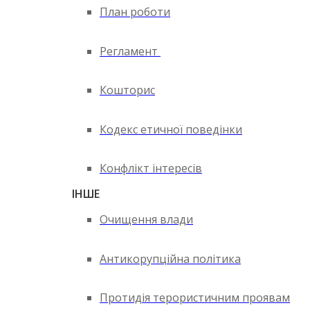
План роботи
Регламент
Кошторис
Кодекс етичної поведінки
Конфлікт інтересів
ІНШЕ
Очищення влади
Антикорупційна політика
Протидія терористичним проявам