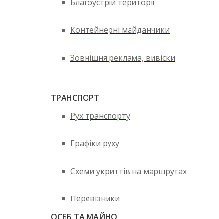
Благоустрій території
Контейнерні майданчики
Зовнішня реклама, вивіски
ТРАНСПОРТ
Рух транспорту
Графіки руху
Схеми укриттів на маршрутах
Перевізники
ОСББ ТА МАЙНО