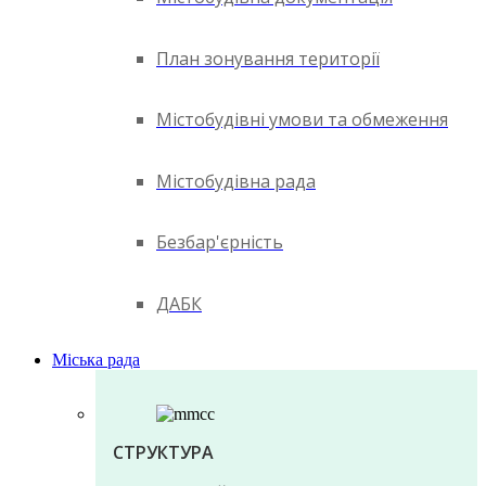
План зонування території
Містобудівні умови та обмеження
Містобудівна рада
Безбар'єрність
ДАБК
Міська рада
СТРУКТУРА