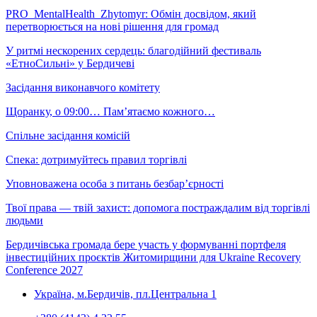
PRO_MentalHealth_Zhytomyr: Обмін досвідом, який
перетворюється на нові рішення для громад
У ритмі нескорених сердець: благодійний фестиваль
«ЕтноСильні» у Бердичеві
Засідання виконавчого комітету
Щоранку, о 09:00… Пам’ятаємо кожного…
Спільне засідання комісій
Спека: дотримуйтесь правил торгівлі
Уповноважена особа з питань безбар’єрності
Твої права — твій захист: допомога постраждалим від торгівлі
людьми
Бердичівська громада бере участь у формуванні портфеля
інвестиційних проєктів Житомирщини для Ukraine Recovery
Conference 2027
Україна, м.Бердичів, пл.Центральна 1