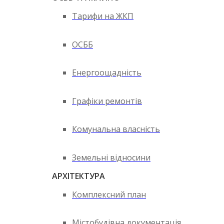
Тарифи на ЖКП
ОСББ
Енергоощадність
Графіки ремонтів
Комунальна власність
Земельні відносини
АРХІТЕКТУРА
Комплексний план
Містобудівна документація