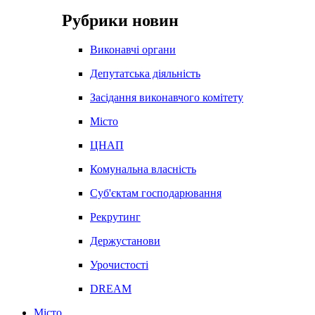
Рубрики новин
Виконавчі органи
Депутатська діяльність
Засідання виконавчого комітету
Місто
ЦНАП
Комунальна власність
Суб'єктам господарювання
Рекрутинг
Держустанови
Урочистості
DREAM
Місто