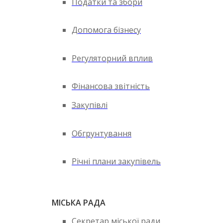
Податки та збори
Допомога бізнесу
Регуляторний вплив
Фінансова звітність
Закупівлі
Обгрунтування
Річні плани закупівель
МІСЬКА РАДА
Секретар міської ради