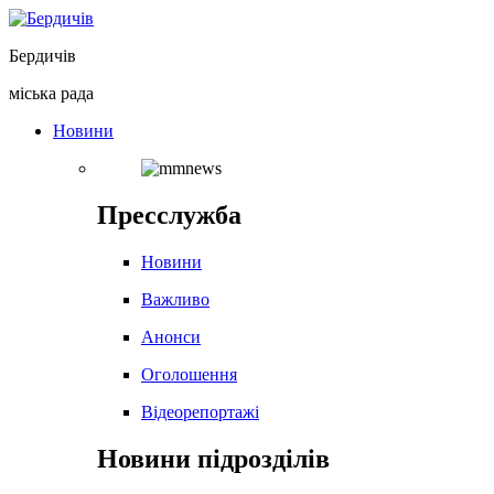
Перейти
до
Бердичів
вмісту
міська рада
Новини
Пресслужба
Новини
Важливо
Анонси
Оголошення
Відеорепортажі
Новини підрозділів