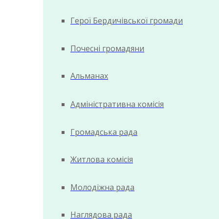
Герої Бердичівської громади
Почесні громадяни
Альманах
Адміністративна комісія
Громадська рада
Житлова комісія
Молодіжна рада
Наглядова рада