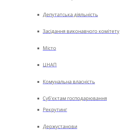
Депутатська діяльність
Засідання виконавчого комітету
Місто
ЦНАП
Комунальна власність
Суб'єктам господарювання
Рекрутинг
Держустанови