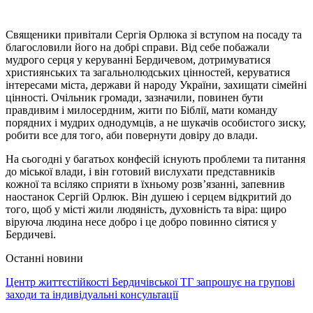
Священики привітали Сергія Орлюка зі вступом на посаду та
благословили його на добрі справи. Від себе побажали
мудрого серця у керуванні Бердичевом, дотримуватися
християнських та загальнолюдських цінностей, керуватися
інтересами міста, держави й народу України, захищати сімейні
цінності. Очільник громади, зазначили, повинен бути
правдивим і милосердним, жити по Біблії, мати команду
порядних і мудрих однодумців, а не шукачів особистого зиску,
робити все для того, аби повернути довіру до влади.
На сьогодні у багатьох конфесій існують проблеми та питання
до міської влади, і він готовий вислухати представників
кожної та всіляко сприяти в їхньому розв’язанні, запевнив
наостанок Сергій Орлюк. Він душею і серцем відкритий до
того, щоб у місті жили людяність, духовність та віра: щиро
віруюча людина несе добро і це добро повинно сіятися у
Бердичеві.
Останні новини
Центр життєстійкості Бердичівської ТГ запрошує на групові
заходи та індивідуальні консультації