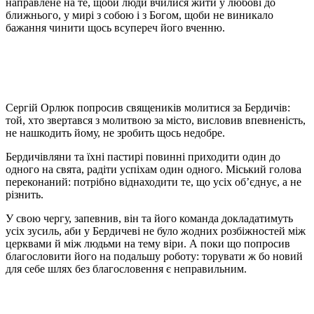
направлене на те, щоби люди вчилися жити у любові до
ближнього, у мирі з собою і з Богом, щоби не виникало
бажання чинити щось всупереч його вченню.
Сергій Орлюк попросив священиків молитися за Бердичів:
той, хто звертався з молитвою за місто, висловив впевненість,
не нашкодить йому, не зробить щось недобре.
Бердичівляни та їхні пастирі повинні приходити один до
одного на свята, радіти успіхам один одного. Міський голова
переконаний: потрібно віднаходити те, що усіх об’єднує, а не
різнить.
У свою чергу, запевнив, він та його команда докладатимуть
усіх зусиль, аби у Бердичеві не було жодних розбіжностей між
церквами й між людьми на тему віри. А поки що попросив
благословити його на подальшу роботу: торувати ж бо новий
для себе шлях без благословення є неправильним.