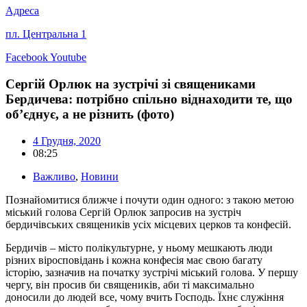
Адреса
пл. Центральна 1
Facebook
Youtube
Сергій Орлюк на зустрічі зі священиками
Бердичева: потрібно спільно віднаходити те, що
об’єднує, а не різнить (фото)
4 Грудня, 2020
08:25
Важливо
,
Новини
Познайомитися ближче і почути один одного: з такою метою
міський голова Сергій Орлюк запросив на зустріч
бердичівських священиків усіх місцевих церков та конфесій.
Бердичів – місто полікультурне, у ньому мешкають люди
різних віросповідань і кожна конфесія має свою багату
історію, зазначив на початку зустрічі міський голова. У першу
чергу, він просив би священиків, аби ті максимально
доносили до людей все, чому вчить Господь. Їхнє служіння