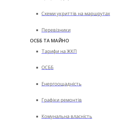
Схеми укриттів на маршрутах
Перевізники
ОСББ ТА МАЙНО
Тарифи на ЖКП
ОСББ
Енергоощадність
Графіки ремонтів
Комунальна власність