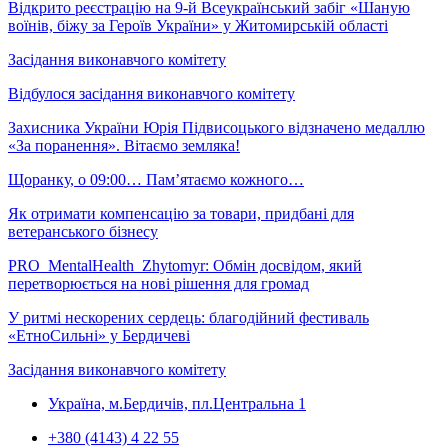
Відкрито реєстрацію на 9-й Всеукраїнський забіг «Шаную
воїнів, біжу за Героїв України» у Житомирській області
Засідання виконавчого комітету
Відбулося засідання виконавчого комітету
Захисника України Юрія Підвисоцького відзначено медаллю
«За поранення». Вітаємо земляка!
Щоранку, о 09:00… Пам’ятаємо кожного…
Як отримати компенсацію за товари, придбані для
ветеранського бізнесу
PRO_MentalHealth_Zhytomyr: Обмін досвідом, який
перетворюється на нові рішення для громад
У ритмі нескорених сердець: благодійний фестиваль
«ЕтноСильні» у Бердичеві
Засідання виконавчого комітету
Україна, м.Бердичів, пл.Центральна 1
+380 (4143) 4 22 55