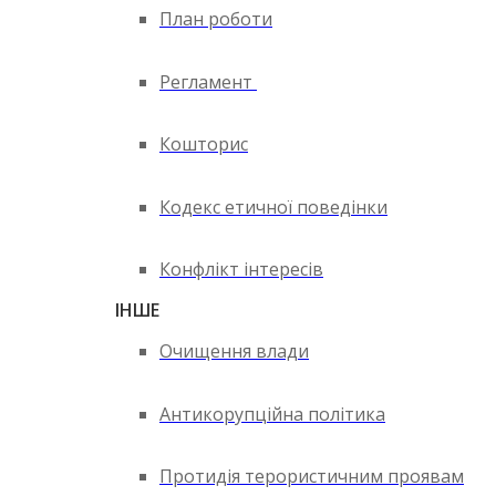
План роботи
Регламент
Кошторис
Кодекс етичної поведінки
Конфлікт інтересів
ІНШЕ
Очищення влади
Антикорупційна політика
Протидія терористичним проявам