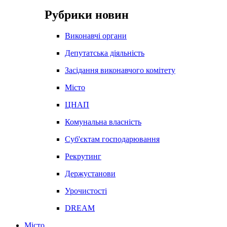
Рубрики новин
Виконавчі органи
Депутатська діяльність
Засідання виконавчого комітету
Місто
ЦНАП
Комунальна власність
Суб'єктам господарювання
Рекрутинг
Держустанови
Урочистості
DREAM
Місто