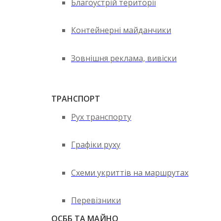
Благоустрій території
Контейнерні майданчики
Зовнішня реклама, вивіски
ТРАНСПОРТ
Рух транспорту
Графіки руху
Схеми укриттів на маршрутах
Перевізники
ОСББ ТА МАЙНО