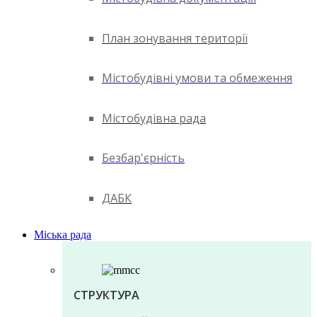
План зонування території
Містобудівні умови та обмеження
Містобудівна рада
Безбар'єрність
ДАБК
Міська рада
СТРУКТУРА