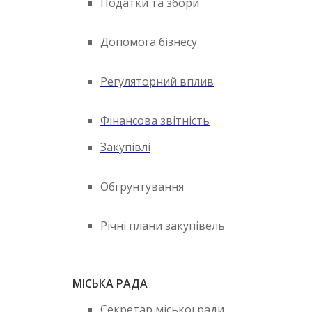
Податки та збори
Допомога бізнесу
Регуляторний вплив
Фінансова звітність
Закупівлі
Обгрунтування
Річні плани закупівель
МІСЬКА РАДА
Секретар міської ради