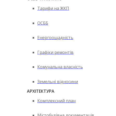
Тарифи на ЖКП
ОСББ
Енергоощадність
Графіки ремонтів
Комунальна власність
Земельні відносини
АРХІТЕКТУРА
Комплексний план
Містобудівна документація