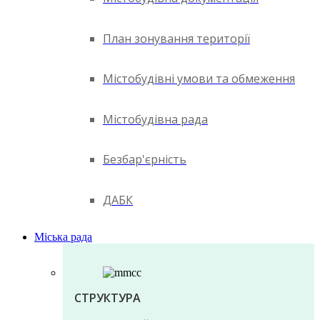
План зонування території
Містобудівні умови та обмеження
Містобудівна рада
Безбар'єрність
ДАБК
Міська рада
СТРУКТУРА