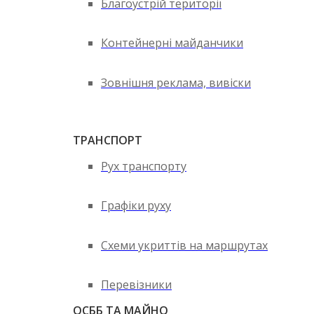
Благоустрій території
Контейнерні майданчики
Зовнішня реклама, вивіски
ТРАНСПОРТ
Рух транспорту
Графіки руху
Схеми укриттів на маршрутах
Перевізники
ОСББ ТА МАЙНО