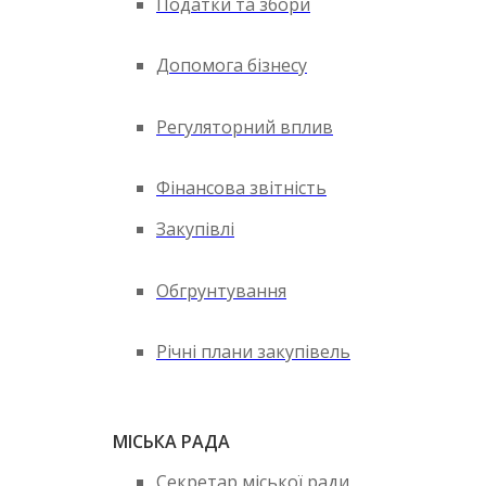
Податки та збори
Допомога бізнесу
Регуляторний вплив
Фінансова звітність
Закупівлі
Обгрунтування
Річні плани закупівель
МІСЬКА РАДА
Секретар міської ради