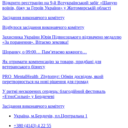
Відкрито реєстрацію на 9-й Всеукраїнський забіг «Шаную
воїнів, біжу за Героїв України» у Житомирській області
Засідання виконавчого комітету
Відбулося засідання виконавчого комітету
Захисника України Юрія Підвисоцького відзначено медаллю
«За поранення». Вітаємо земляка!
Щоранку, о 09:00… Пам’ятаємо кожного…
Як отримати компенсацію за товари, придбані для
ветеранського бізнесу
PRO_MentalHealth_Zhytomyr: Обмін досвідом, який
перетворюється на нові рішення для громад
У ритмі нескорених сердець: благодійний фестиваль
«ЕтноСильні» у Бердичеві
Засідання виконавчого комітету
Україна, м.Бердичів, пл.Центральна 1
+380 (4143) 4 22 55