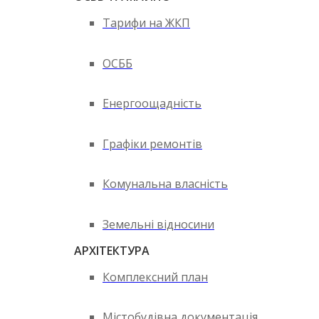
Тарифи на ЖКП
ОСББ
Енергоощадність
Графіки ремонтів
Комунальна власність
Земельні відносини
АРХІТЕКТУРА
Комплексний план
Містобудівна документація