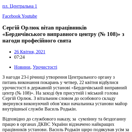
пл. Центральна 1
Facebook
Youtube
Сергій Орлюк вітав працівників
«Бердичівського виправного центру (№ 108)» з
нагоди професійного свята
26 Квітня, 2021
07:24
Новини
,
Урочистості
З нагоди 23-ї річниці утворення Центрального органу з
питань виконання покарань у четвер, 22 квітня відбулися
урочистості в державній установі «Бердичівський виправний
центр (№ 108)». На заході був присутній і міський голова
Сергій Орлюк. З вітальним словом до особового складу
звернувся виконуючий обов’язки начальника установи майор
внутрішньої служби Василь Родькін.
Відповідно до службового наказу, за сумлінну та бездоганну
працю в органах ДКВС України відзначено найкращих
працівників установи. Василь Родькін щиро подякував усім за