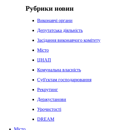
Рубрики новин
Виконавчі органи
Депутатська діяльність
Засідання виконавчого комітету
Місто
ЦНАП
Комунальна власність
Суб'єктам господарювання
Рекрутинг
Держустанови
Урочистості
DREAM
Місто