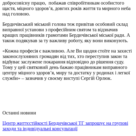
добросовісну працю, побажав співробітникам особистого
щастя, міцного здоров’я, довгих років життя та мирного неба
над головою.
Бердичівський міський голова теж привітав особовий склад
виправної установи з професійним святом та відзначив
кращих працівників грамотами Бердичівської міської ради. А
також подякував за ту важливу роботу, яку вони виконують.
«Кожна професія є важливою. Але Ви щодня стоїте на захисті
законослухняних громадян від тих, хто переступив закон та
відбуває заслужене покарання відповідно до рішення суду.
Тому у цей святковий день бажаю працівникам виправного
центру міцного здоров’я, миру та достатку у родинах і легкої
служби» – зазначив у своєму виступі Сергій Орлюк.
Останні новини
Центр життєстійкості Бердичівської ТГ запрошує на групові
заходи та індивідуальні консультації