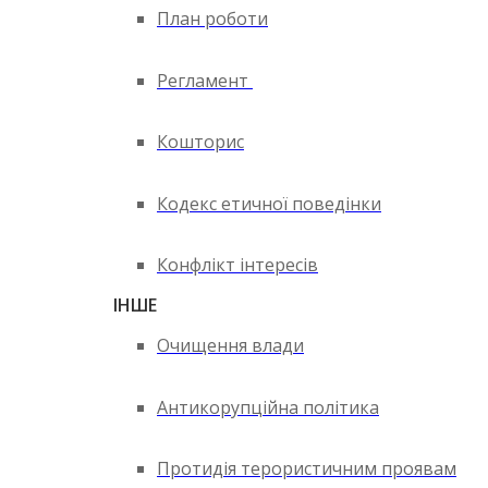
План роботи
Регламент
Кошторис
Кодекс етичної поведінки
Конфлікт інтересів
ІНШЕ
Очищення влади
Антикорупційна політика
Протидія терористичним проявам