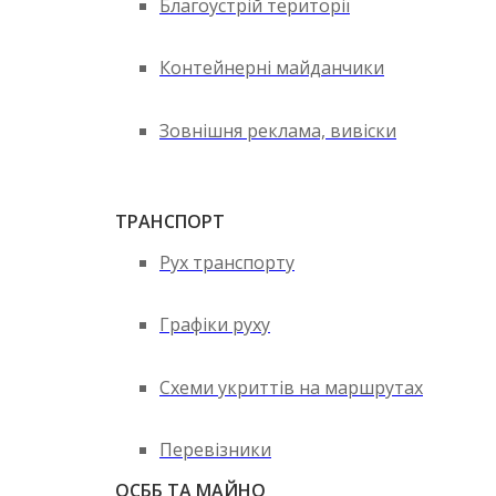
Благоустрій території
Контейнерні майданчики
Зовнішня реклама, вивіски
ТРАНСПОРТ
Рух транспорту
Графіки руху
Схеми укриттів на маршрутах
Перевізники
ОСББ ТА МАЙНО