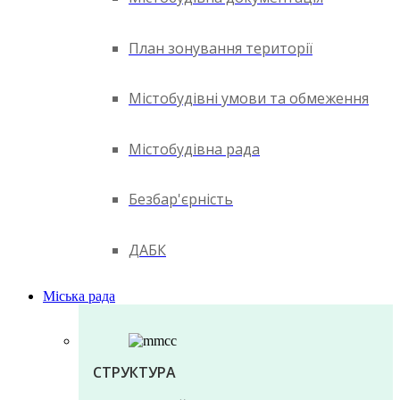
План зонування території
Містобудівні умови та обмеження
Містобудівна рада
Безбар'єрність
ДАБК
Міська рада
СТРУКТУРА