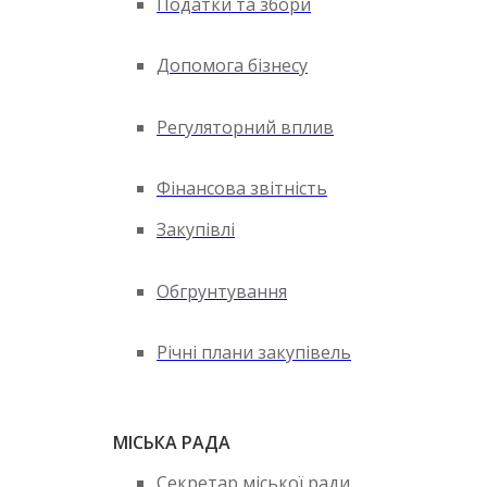
Податки та збори
Допомога бізнесу
Регуляторний вплив
Фінансова звітність
Закупівлі
Обгрунтування
Річні плани закупівель
МІСЬКА РАДА
Секретар міської ради