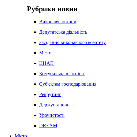
Рубрики новин
Виконавчі органи
Депутатська діяльність
Засідання виконавчого комітету
Місто
ЦНАП
Комунальна власність
Суб'єктам господарювання
Рекрутинг
Держустанови
Урочистості
DREAM
Місто