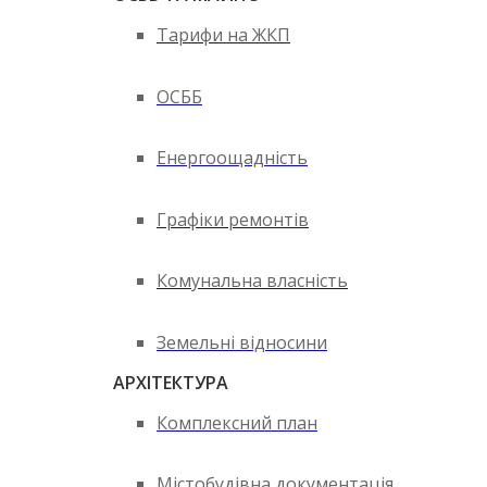
Тарифи на ЖКП
ОСББ
Енергоощадність
Графіки ремонтів
Комунальна власність
Земельні відносини
АРХІТЕКТУРА
Комплексний план
Містобудівна документація