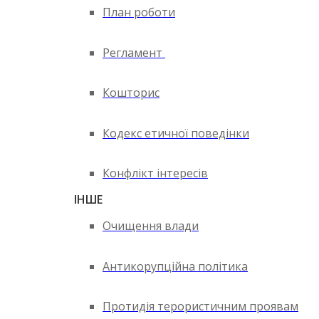
План роботи
Регламент
Кошторис
Кодекс етичної поведінки
Конфлікт інтересів
ІНШЕ
Очищення влади
Антикорупційна політика
Протидія терористичним проявам