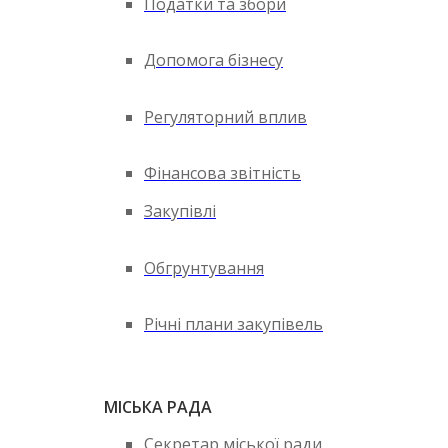
Податки та збори
Допомога бізнесу
Регуляторний вплив
Фінансова звітність
Закупівлі
Обгрунтування
Річні плани закупівель
МІСЬКА РАДА
Секретар міської ради