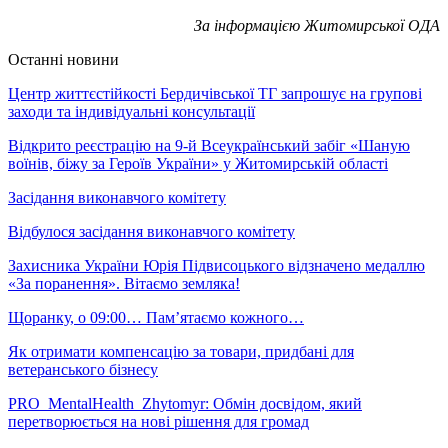
За інформацією Житомирської ОДА
Останні новини
Центр життєстійкості Бердичівської ТГ запрошує на групові
заходи та індивідуальні консультації
Відкрито реєстрацію на 9-й Всеукраїнський забіг «Шаную
воїнів, біжу за Героїв України» у Житомирській області
Засідання виконавчого комітету
Відбулося засідання виконавчого комітету
Захисника України Юрія Підвисоцького відзначено медаллю
«За поранення». Вітаємо земляка!
Щоранку, о 09:00… Пам’ятаємо кожного…
Як отримати компенсацію за товари, придбані для
ветеранського бізнесу
PRO_MentalHealth_Zhytomyr: Обмін досвідом, який
перетворюється на нові рішення для громад