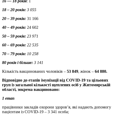
16 — 18 років
: 1
18 – 20 років:
3 055
20 – 39 років:
31 166
40 – 49 років:
24 602
50 – 59 років:
23 971
60 – 69 років:
22 535
70 – 79 років:
10 258
80 років і більше:
3 141
Кількість вакцинованих чоловіків –
53 849
, жінок –
64 880.
Відповідно до етапів імунізації від COVID-19 та
цільових
груп
із загальної кількості щеплених осіб
у Житомирській
області
, зокрема вакциновано:
1 етап
працівники закладів охорони здоров’я, які надають допомогу
пацієнтам із COVID-19 – 3 341 особа;