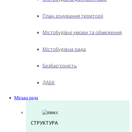
План зонування території
Містобудівні умови та обмеження
Містобудівна рада
Безбар'єрність
ДАБК
Міська рада
СТРУКТУРА