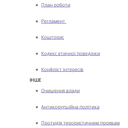
План роботи
Регламент
Кошторис
Кодекс етичної поведінки
Конфлікт інтересів
ІНШЕ
Очищення влади
Антикорупційна політика
Протидія терористичним проявам