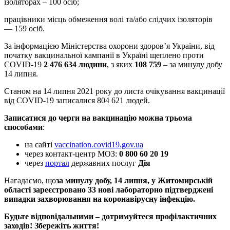
ізоляторах – 100 осіб;
працівники місць обмеження волі та/або слідчих ізоляторів
— 159 осіб.
За інформацією Міністерства охорони здоров’я України, від
початку вакцинальної кампанії в Україні щеплено проти
COVID-19
2 476 634 людини
, з яких
108 759
– за минулу добу
14 липня.
Станом на 14 липня 2021 року до листа очікування вакцинації
від COVID-19 записалися 804 621 людей.
Записатися до черги на вакцинацію можна трьома
способами
:
на сайті
vaccination.covid19.gov.ua
через контакт-центр МОЗ:
0 800 60 20 19
через
портал
державних послуг
Дія
Нагадаємо, що
за минулу добу, 14 липня, у Житомирській
області зареєстровано 33 нові лабораторно підтверджені
випадки захворювання на коронавірусну інфекцію.
Будьте відповідальними – дотримуйтеся профілактичних
заходів! Збережіть життя!