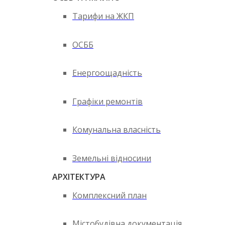
Тарифи на ЖКП
ОСББ
Енергоощадність
Графіки ремонтів
Комунальна власність
Земельні відносини
АРХІТЕКТУРА
Комплексний план
Містобудівна документація