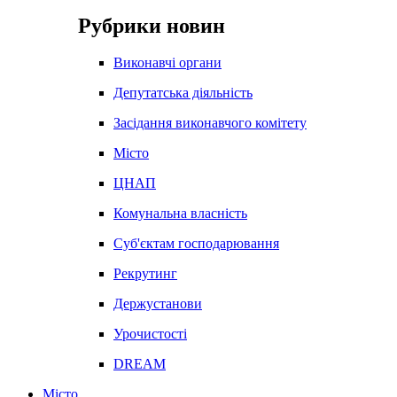
Рубрики новин
Виконавчі органи
Депутатська діяльність
Засідання виконавчого комітету
Місто
ЦНАП
Комунальна власність
Суб'єктам господарювання
Рекрутинг
Держустанови
Урочистості
DREAM
Місто