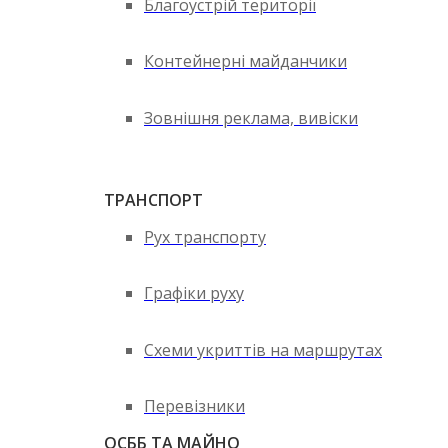
Благоустрій території
Контейнерні майданчики
Зовнішня реклама, вивіски
ТРАНСПОРТ
Рух транспорту
Графіки руху
Схеми укриттів на маршрутах
Перевізники
ОСББ ТА МАЙНО