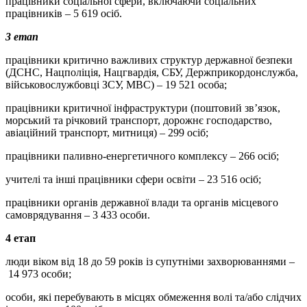
працівники соціальної сфери, включаючи соціальних
працівників – 5 619 осіб.
3 етап
працівники критично важливих структур державної безпеки
(ДСНС, Нацполіція, Нацгвардія, СБУ, Держприкордонслужба,
військовослужбовці ЗСУ, МВС) – 19 521 особа;
працівники критичної інфраструктури (поштовий зв’язок,
морський та річковий транспорт, дорожнє господарство,
авіаційний транспорт, митниця) – 299 осіб;
працівники паливно-енергетичного комплексу – 266 осіб;
учителі та інші працівники сфери освіти – 23 516 осіб;
працівники органів державної влади та органів місцевого
самоврядування – 3 433 особи.
4 етап
люди віком від 18 до 59 років із супутніми захворюваннями –
14 973 особи;
особи, які перебувають в місцях обмеження волі та/або слідчих