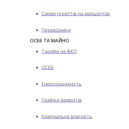
Схеми укриттів на маршрутах
Перевізники
ОСББ ТА МАЙНО
Тарифи на ЖКП
ОСББ
Енергоощадність
Графіки ремонтів
Комунальна власність