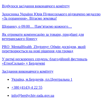
Відбулося засідання виконавчого комітету
Захисника України Юрія Підвисоцького відзначено медаллю
«За поранення». Вітаємо земляка!
Щоранку, о 09:00… Пам’ятаємо кожного…
Як отримати компенсацію за товари, придбані для
ветеранського бізнесу
PRO_MentalHealth_Zhytomyr: Обмін досвідом, який
перетворюється на нові рішення для громад
У ритмі нескорених сердець: благодійний фестиваль
«ЕтноСильні» у Бердичеві
Засідання виконавчого комітету
Україна, м.Бердичів, пл.Центральна 1
+380 (4143) 4 22 55
info@berdychiv-rada.gov.ua