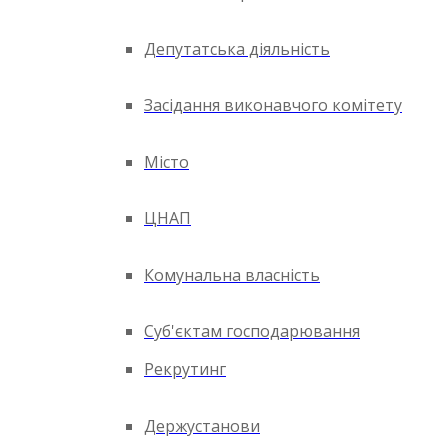
Депутатська діяльність
Засідання виконавчого комітету
Місто
ЦНАП
Комунальна власність
Суб'єктам господарювання
Рекрутинг
Держустанови