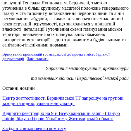
по вулиці Генерала Луппова в м. Бердичеві, з метою
уточнення в більш крупному масштабі положень генерального
плану міста та зонінгу, встановлення червоних ліній та ліній
регулювання забудови, а також: для визначення можливості
реконструкцій нерухомості, що знаходиться у приватній
власності, деталізації і уточнення схеми планування міської
території, визначення всіх планувальних обмежень
використання території згідно з державними будівельними та
санітарно-гігієнічними нормами.
Врахування пропозицій громадськості до проекту містобудівної
документації
Завантажити
Управління містобудування, архітектури
та земельних відносин Бердичівської міської ради
Останні новини
Центр життєстійкості Бердичівської ТГ запрошує на групові
заходи та індивідуальні консультації
Відкрито реєстрацію на 9-й Всеукраїнський забіг «Шаную
воїнів, біжу за Героїв України» у Житомирській області
Засідання виконавчого комітету