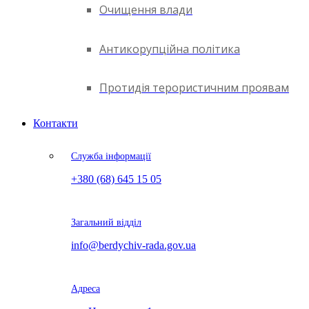
Очищення влади
Антикорупційна політика
Протидія терористичним проявам
Контакти
Служба інформації
+380 (68) 645 15 05
Загальний відділ
info@berdychiv-rada.gov.ua
Адреса