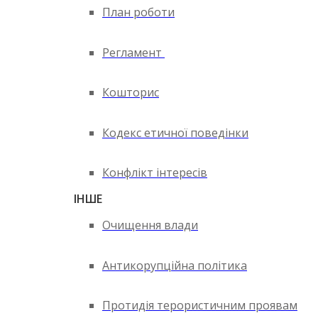
План роботи
Регламент
Кошторис
Кодекс етичної поведінки
Конфлікт інтересів
ІНШЕ
Очищення влади
Антикорупційна політика
Протидія терористичним проявам