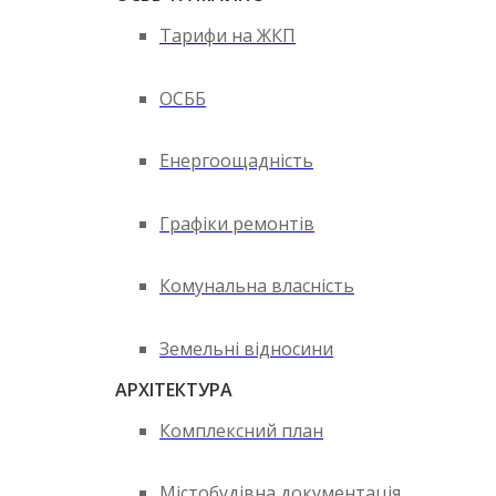
Тарифи на ЖКП
ОСББ
Енергоощадність
Графіки ремонтів
Комунальна власність
Земельні відносини
АРХІТЕКТУРА
Комплексний план
Містобудівна документація