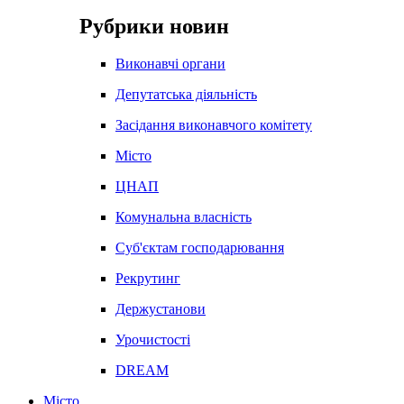
Рубрики новин
Виконавчі органи
Депутатська діяльність
Засідання виконавчого комітету
Місто
ЦНАП
Комунальна власність
Суб'єктам господарювання
Рекрутинг
Держустанови
Урочистості
DREAM
Місто