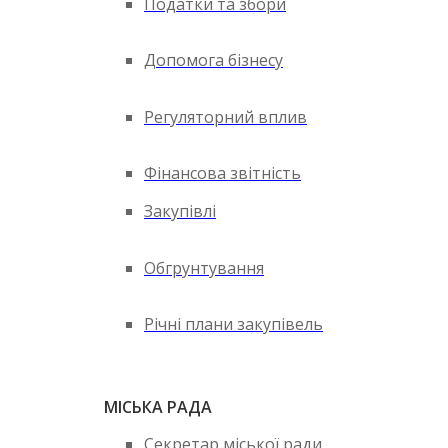
Податки та збори
Допомога бізнесу
Регуляторний вплив
Фінансова звітність
Закупівлі
Обгрунтування
Річні плани закупівель
МІСЬКА РАДА
Секретар міської ради