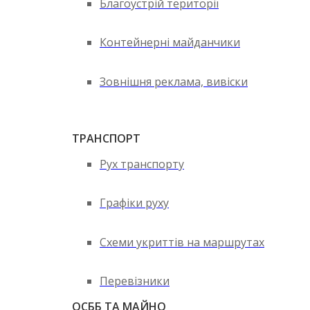
Благоустрій території
Контейнерні майданчики
Зовнішня реклама, вивіски
ТРАНСПОРТ
Рух транспорту
Графіки руху
Схеми укриттів на маршрутах
Перевізники
ОСББ ТА МАЙНО