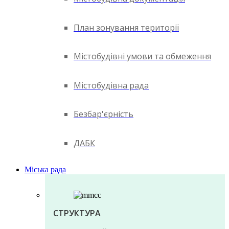
План зонування території
Містобудівні умови та обмеження
Містобудівна рада
Безбар'єрність
ДАБК
Міська рада
СТРУКТУРА