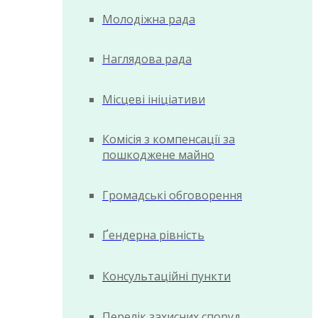
Молодіжна рада
Наглядова рада
Місцеві ініціативи
Комісія з компенсації за
пошкоджене майно
Громадські обговорення
Ґендерна рівність
Консультаційні пункти
Перелік захисних споруд