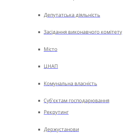
Депутатська діяльність
Засідання виконавчого комітету
Місто
ЦНАП
Комунальна власність
Суб'єктам господарювання
Рекрутинг
Держустанови