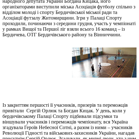
народного депутата України Богдана Кицака, його
організаторами виступили міська Асоціація футболу спільно з
відділом молоді і спорту Бердичівської міської ради та
Асоціації футзалу Житомирщини. Ігри у Палаці Спорту
проходили, починаючи з середини грудня, участь у чемпіонаті
у рамках Вищої та Першої ліг взяли всього 16 команд – із
Бердичева, ОТГ Бердичівського району та Вінниччини.
Із закриттям першості її учасників, призерів та переможців
привітали Сергій Орлюк та Богдан Кицак. У день, коли у
бердичівському Палаці Спорту підбивали підсумки та
віншували учасників і переможців чемпіонату, вся Україна
згадувала Героїв Небесної Сотні, а разом із ними – учасників
Революції Гідності та військових-захисників України, нагадав
присутнім Сергій Орлюк. Згадували, як мирні люди, хто з чим