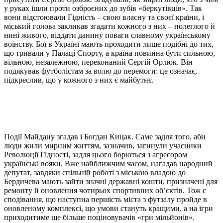
у руках ішли проти озброєних до зубів «беркутівців». Так
вони відстоювали Гідність – свою власну та своєї країни, і
міський голова закликав згадати кожного з них – полеглого й
нині живого, віддати данину поваги славному українському
воїнству. Бої в Україні мають проходити лише подібні до тих,
що тривали у Палаці Спорту, а країна повинна бути сильною,
вільною, незалежною, переконаний Сергій Орлюк. Він
подякував футболістам за волю до перемоги: це означає,
підкреслив, що у кожного з них є майбутнє.
Події Майдану згадав і Богдан Кицак. Саме задля того, аби
люди жили мирним життям, зазначив, загинули учасники
Революції Гідності, задля цього борються з агресором
українські вояки. Вже найближчим часом, нагадав народний
депутат, завдяки спільній роботі з міською владою до
Бердичева мають зайти значні державні кошти, призначені для
ремонту й оновлення чотирьох спортивних об’єктів. Тож є
сподівання, що наступна першість міста з футзалу пройде в
оновленому комплексі, що умови стануть кращими, а на ігри
приходитиме ще більше поціновувачів «гри мільйонів».