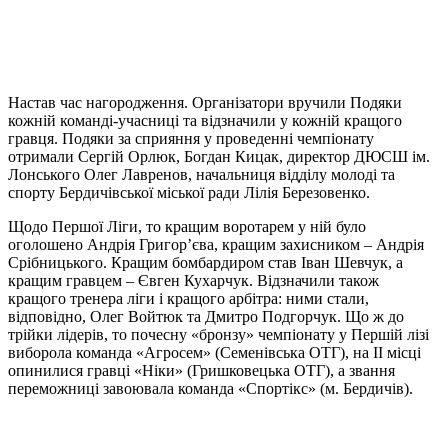
Настав час нагородження. Організатори вручили Подяки
кожній команді-учасниці та відзначили у кожній кращого
гравця. Подяки за сприяння у проведенні чемпіонату
отримали Сергій Орлюк, Богдан Кицак, директор ДЮСШ ім.
Лонського Олег Лавренов, начальниця відділу молоді та
спорту Бердичівської міської ради Лілія Березовенко.
Щодо Першої Ліги, то кращим воротарем у ній було
оголошено Андрія Григор’єва, кращим захисником – Андрія
Срібницького. Кращим бомбардиром став Іван Шевчук, а
кращим гравцем – Євген Кухарчук. Відзначили також
кращого тренера ліги і кращого арбітра: ними стали,
відповідно, Олег Войтюк та Дмитро Подгорчук. Що ж до
трійки лідерів, то почесну «бронзу» чемпіонату у Першій лізі
виборола команда «Агросем» (Семенівська ОТГ), на ІІ місці
опинилися гравці «Ніки» (Гришковецька ОТГ), а звання
переможниці завоювала команда «Спортікс» (м. Бердичів).