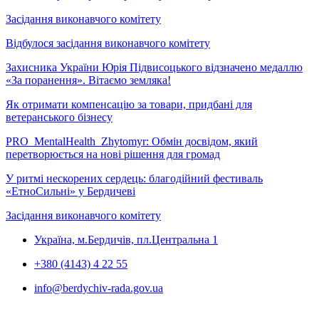
Засідання виконавчого комітету
Відбулося засідання виконавчого комітету
Захисника України Юрія Підвисоцького відзначено медаллю
«За поранення». Вітаємо земляка!
Як отримати компенсацію за товари, придбані для
ветеранського бізнесу
PRO_MentalHealth_Zhytomyr: Обмін досвідом, який
перетворюється на нові рішення для громад
У ритмі нескорених сердець: благодійний фестиваль
«ЕтноСильні» у Бердичеві
Засідання виконавчого комітету
Україна, м.Бердичів, пл.Центральна 1
+380 (4143) 4 22 55
info@berdychiv-rada.gov.ua