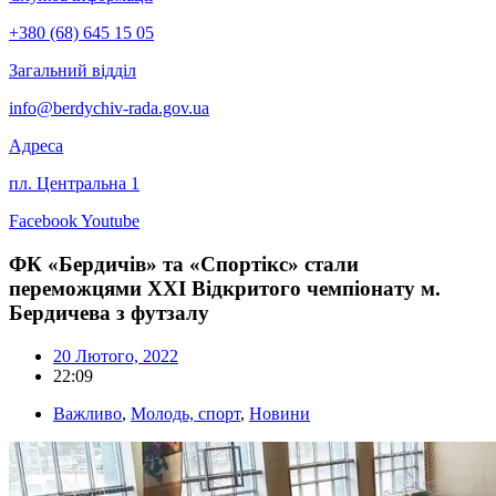
+380 (68) 645 15 05
Загальний відділ
info@berdychiv-rada.gov.ua
Адреса
пл. Центральна 1
Facebook
Youtube
ФК «Бердичів» та «Спортікс» стали
переможцями ХХІ Відкритого чемпіонату м.
Бердичева з футзалу
20 Лютого, 2022
22:09
Важливо
,
Молодь, спорт
,
Новини