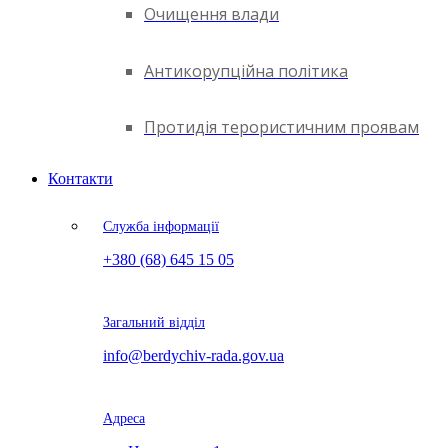
Очищення влади
Антикорупційна політика
Протидія терористичним проявам
Контакти
Служба інформації
+380 (68) 645 15 05
Загальний відділ
info@berdychiv-rada.gov.ua
Адреса