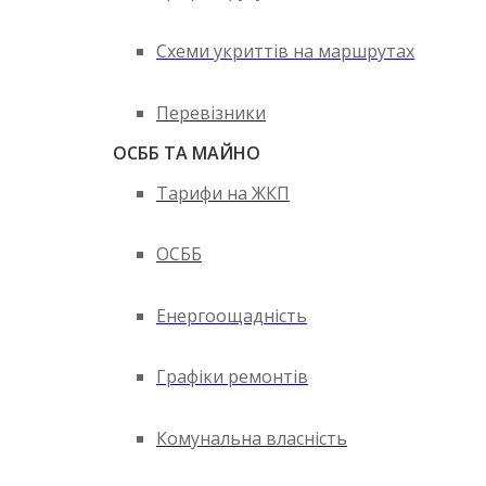
Схеми укриттів на маршрутах
Перевізники
ОСББ ТА МАЙНО
Тарифи на ЖКП
ОСББ
Енергоощадність
Графіки ремонтів
Комунальна власність