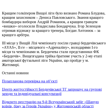
Кращим голкіпером Вищої ліги було визнано Романа Блудова,
кращим захисником – Дениса Павловського. Звання кращого
бомбардира виборов Андрій Романюк, а кращим гравцем
«вишки» оголосили Владислава Бондарчука. Ігор Зеленцов
отримав відзнаку за кращого тренера, Богдан Антонюк – за
кращого арбітра.
ІІІ місце у Вищій Лізі чемпіонату посіли гравці бердичівського
«AYAS», ІІ-ге – місцевого «Адреналіну», володарями І-го
місця та чемпіонами м. Бердичева стали представники ФК
«Бердичів». Вищезгадана трійка братиме участь у 2-му етапі
аматорської футзальної ліги України, що пройде у м.
Житомирі.
Останні новини
Позапланова перевірка на об’єкті
Центр життєстійкості Бердичівської ТГ запрошує на групові
заходи та індивідуальні консультації
Відкрито реєстрацію на 9-й Всеукраїнський забіг «Шаную
воїнів, біжу за Героїв України» у Житомирській області