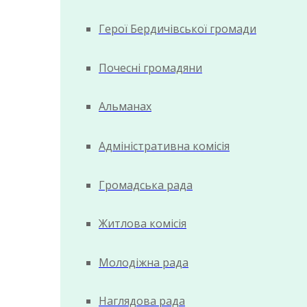
Герої Бердичівської громади
Почесні громадяни
Альманах
Адміністративна комісія
Громадська рада
Житлова комісія
Молодіжна рада
Наглядова рада