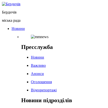
Перейти
до
Бердичів
вмісту
міська рада
Новини
Пресслужба
Новини
Важливо
Анонси
Оголошення
Відеорепортажі
Новини підрозділів