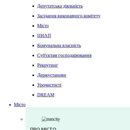
Депутатська діяльність
Засідання виконавчого комітету
Місто
ЦНАП
Комунальна власність
Суб'єктам господарювання
Рекрутинг
Держустанови
Урочистості
DREAM
Місто
ПРО МІСТО