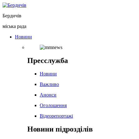
Перейти
до
Бердичів
вмісту
міська рада
Новини
Пресслужба
Новини
Важливо
Анонси
Оголошення
Відеорепортажі
Новини підрозділів