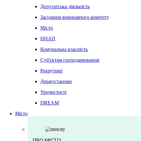
Депутатська діяльність
Засідання виконавчого комітету
Місто
ЦНАП
Комунальна власність
Суб'єктам господарювання
Рекрутинг
Держустанови
Урочистості
DREAM
Місто
ПРО МІСТО