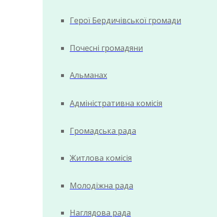
Герої Бердичівської громади
Почесні громадяни
Альманах
Адміністративна комісія
Громадська рада
Житлова комісія
Молодіжна рада
Наглядова рада