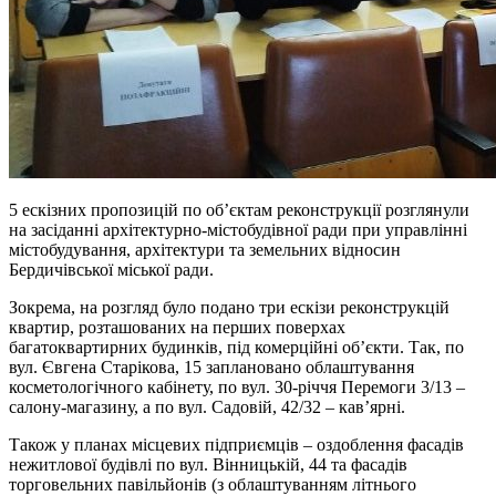
5 ескізних пропозицій по об’єктам реконструкції розглянули
на засіданні архітектурно-містобудівної ради при управлінні
містобудування, архітектури та земельних відносин
Бердичівської міської ради.
Зокрема, на розгляд було подано три ескізи реконструкцій
квартир, розташованих на перших поверхах
багатоквартирних будинків, під комерційні об’єкти. Так, по
вул. Євгена Старікова, 15 заплановано облаштування
косметологічного кабінету, по вул. 30-річчя Перемоги 3/13 –
салону-магазину, а по вул. Садовій, 42/32 – кав’ярні.
Також у планах місцевих підприємців – оздоблення фасадів
нежитлової будівлі по вул. Вінницькій, 44 та фасадів
торговельних павільйонів (з облаштуванням літнього