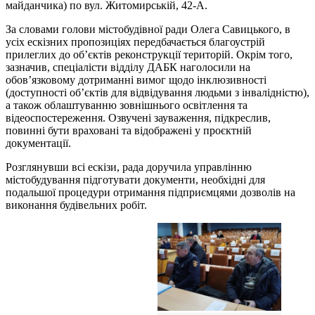
майданчика) по вул. Житомирській, 42-А.
За словами голови містобудівної ради Олега Савицького, в
усіх ескізних пропозиціях передбачається благоустрій
прилеглих до об’єктів реконструкції територій. Окрім того,
зазначив, спеціалісти відділу ДАБК наголосили на
обов’язковому дотриманні вимог щодо інклюзивності
(доступності об’єктів для відвідування людьми з інвалідністю),
а також облаштуванню зовнішнього освітлення та
відеоспостереження. Озвучені зауваження, підкреслив,
повинні бути враховані та відображені у проєктній
документації.
Розглянувши всі ескізи, рада доручила управлінню
містобудування підготувати документи, необхідні для
подальшої процедури отримання підприємцями дозволів на
виконання будівельних робіт.