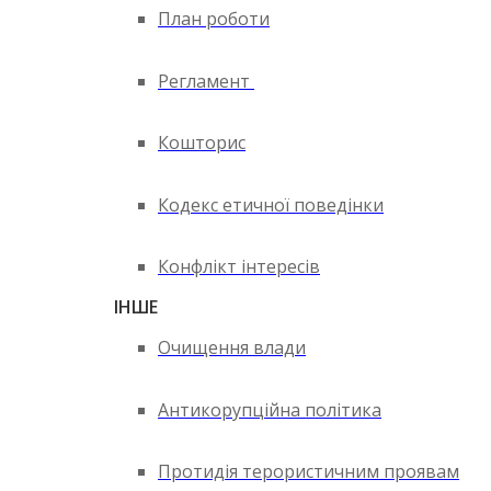
План роботи
Регламент
Кошторис
Кодекс етичної поведінки
Конфлікт інтересів
ІНШЕ
Очищення влади
Антикорупційна політика
Протидія терористичним проявам