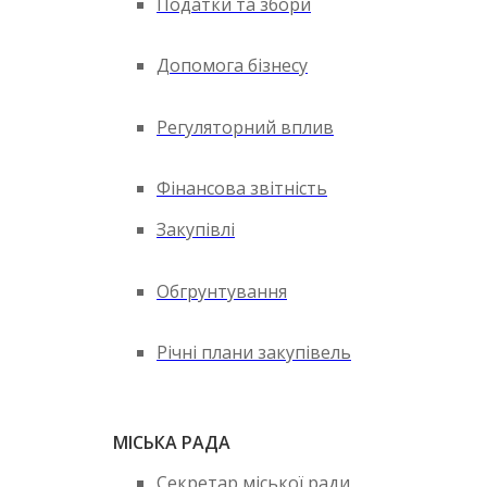
Податки та збори
Допомога бізнесу
Регуляторний вплив
Фінансова звітність
Закупівлі
Обгрунтування
Річні плани закупівель
МІСЬКА РАДА
Секретар міської ради