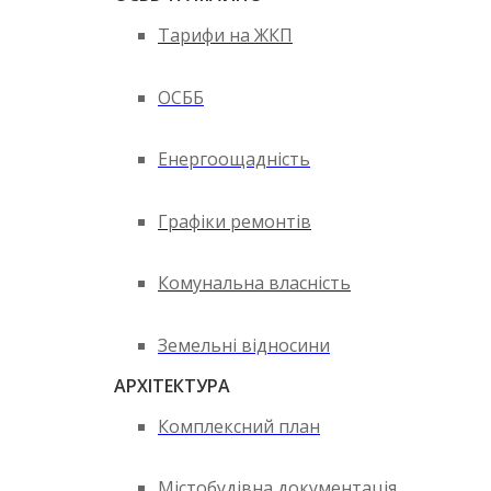
Тарифи на ЖКП
ОСББ
Енергоощадність
Графіки ремонтів
Комунальна власність
Земельні відносини
АРХІТЕКТУРА
Комплексний план
Містобудівна документація