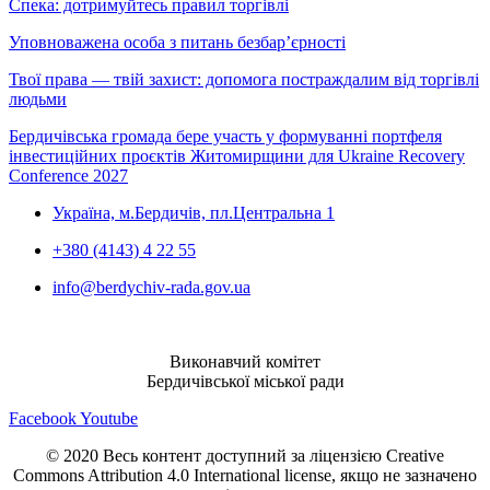
Спека: дотримуйтесь правил торгівлі
Уповноважена особа з питань безбар’єрності
Твої права — твій захист: допомога постраждалим від торгівлі
людьми
Бердичівська громада бере участь у формуванні портфеля
інвестиційних проєктів Житомирщини для Ukraine Recovery
Conference 2027
Україна, м.Бердичів, пл.Центральна 1
+380 (4143) 4 22 55
info@berdychiv-rada.gov.ua
Виконавчий комітет
Бердичівської міської ради
Facebook
Youtube
© 2020 Весь контент доступний за ліцензією Creative
Commons Attribution 4.0 International license, якщо не зазначено