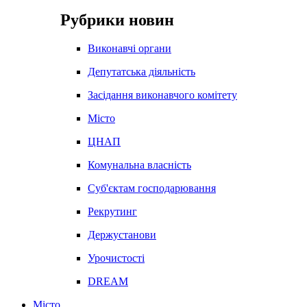
Рубрики новин
Виконавчі органи
Депутатська діяльність
Засідання виконавчого комітету
Місто
ЦНАП
Комунальна власність
Суб'єктам господарювання
Рекрутинг
Держустанови
Урочистості
DREAM
Місто