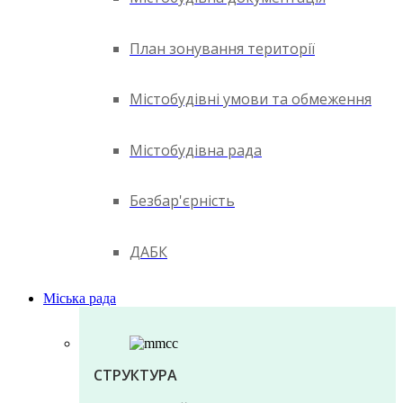
План зонування території
Містобудівні умови та обмеження
Містобудівна рада
Безбар'єрність
ДАБК
Міська рада
СТРУКТУРА