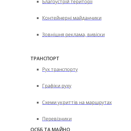
Благоустрій території
Контейнерні майданчики
Зовнішня реклама, вивіски
ТРАНСПОРТ
Рух транспорту
Графіки руху
Схеми укриттів на маршрутах
Перевізники
ОСББ ТА МАЙНО