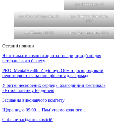
вул. Вінницька, 44
вул. Євгена Старікова, 15
вул. 30-річчя Перемоги,
3/13
вул. Садова, 42/32
вул. Житомирська, 42-А
Останні новини
Як отримати компенсацію за товари, придбані для
ветеранського бізнесу
PRO_MentalHealth_Zhytomyr: Обмін досвідом, який
перетворюється на нові рішення для громад
У ритмі нескорених сердець: благодійний фестиваль
«ЕтноСильні» у Бердичеві
Засідання виконавчого комітету
Щоранку, о 09:00… Пам’ятаємо кожного…
Спільне засідання комісій