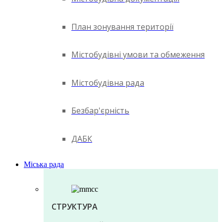
План зонування території
Містобудівні умови та обмеження
Містобудівна рада
Безбар'єрність
ДАБК
Міська рада
СТРУКТУРА