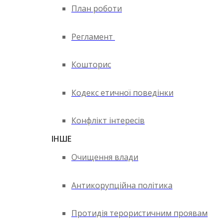
План роботи
Регламент
Кошторис
Кодекс етичної поведінки
Конфлікт інтересів
ІНШЕ
Очищення влади
Антикорупційна політика
Протидія терористичним проявам