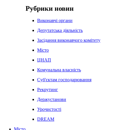
Рубрики новин
Виконавчі органи
Депутатська діяльність
Засідання виконавчого комітету
Місто
ЦНАП
Комунальна власність
Суб'єктам господарювання
Рекрутинг
Держустанови
Урочистості
DREAM
Місто