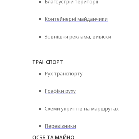
Благоустрій території
Контейнерні майданчики
Зовнішня реклама, вивіски
ТРАНСПОРТ
Рух транспорту
Графіки руху
Схеми укриттів на маршрутах
Перевізники
ОСББ ТА МАЙНО