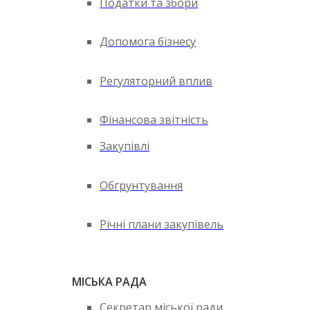
Податки та збори
Допомога бізнесу
Регуляторний вплив
Фінансова звітність
Закупівлі
Обгрунтування
Річні плани закупівель
МІСЬКА РАДА
Секретар міської ради