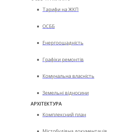
Тарифи на ЖКП
ОСББ
Енергоощадність
Графіки ремонтів
Комунальна власність
Земельні відносини
АРХІТЕКТУРА
Комплексний план
Містобудівна документація