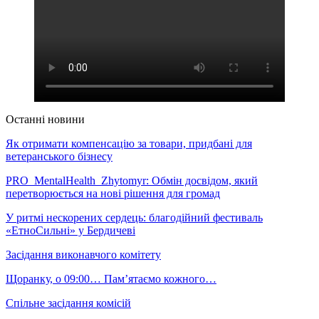
Останні новини
Як отримати компенсацію за товари, придбані для
ветеранського бізнесу
PRO_MentalHealth_Zhytomyr: Обмін досвідом, який
перетворюється на нові рішення для громад
У ритмі нескорених сердець: благодійний фестиваль
«ЕтноСильні» у Бердичеві
Засідання виконавчого комітету
Щоранку, о 09:00… Пам’ятаємо кожного…
Спільне засідання комісій