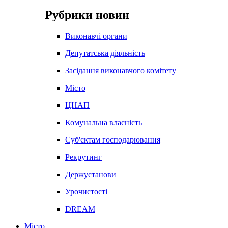
Рубрики новин
Виконавчі органи
Депутатська діяльність
Засідання виконавчого комітету
Місто
ЦНАП
Комунальна власність
Суб'єктам господарювання
Рекрутинг
Держустанови
Урочистості
DREAM
Місто