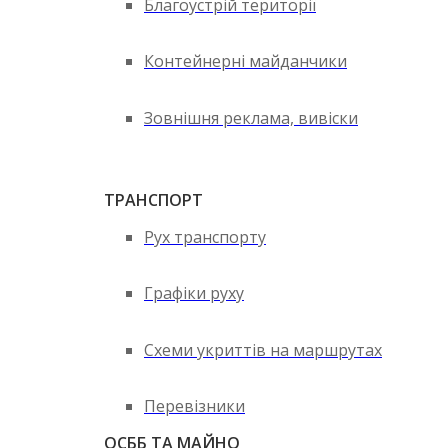
Благоустрій території
Контейнерні майданчики
Зовнішня реклама, вивіски
ТРАНСПОРТ
Рух транспорту
Графіки руху
Схеми укриттів на маршрутах
Перевізники
ОСББ ТА МАЙНО