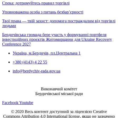
Спека: дотримуйтесь правил торгівлі
Уповноважена особа з питань безбар’єрності
Твої права — твій захист: допомога постраждалим від торгівлі
людьми
Бердичівська громада бере участь у формуванні портфеля
інвестиційних проєктів Житомирщини для Ukraine Recovery
Conference 2027
Україна, м.Бердичів, пл.Центральна 1
+380 (4143) 4 22 55
info@berdychiv-rada.gov.ua
Виконавчий комітет
Бердичівської міської ради
Facebook
Youtube
© 2020 Весь контент доступний за ліцензією Creative
Commons Attribution 4.0 International license, якщо не зазначено