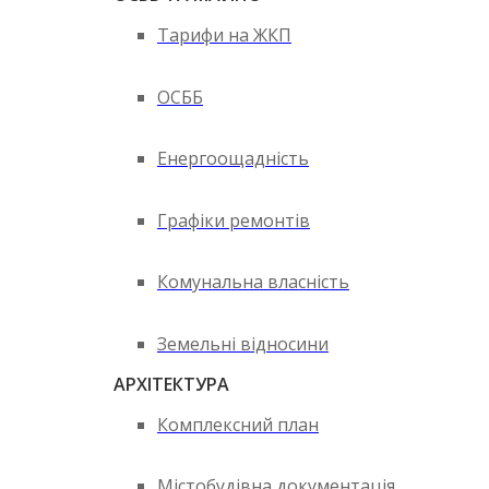
Тарифи на ЖКП
ОСББ
Енергоощадність
Графіки ремонтів
Комунальна власність
Земельні відносини
АРХІТЕКТУРА
Комплексний план
Містобудівна документація