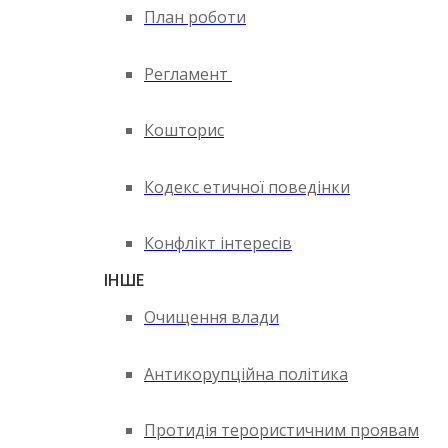
План роботи
Регламент
Кошторис
Кодекс етичної поведінки
Конфлікт інтересів
ІНШЕ
Очищення влади
Антикорупційна політика
Протидія терористичним проявам