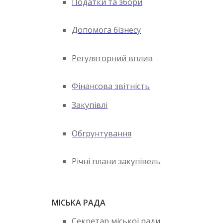
Податки та збори
Допомога бізнесу
Регуляторний вплив
Фінансова звітність
Закупівлі
Обгрунтування
Річні плани закупівель
МІСЬКА РАДА
Секретар міської ради