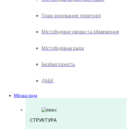
План зонування території
Містобудівні умови та обмеження
Містобудівна рада
Безбар'єрність
ДАБК
Міська рада
СТРУКТУРА