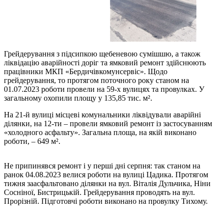
Грейдерування з підсипкою щебеневою сумішшю, а також
ліквідацію аварійності доріг та ямковий ремонт здійснюють
працівники МКП «Бердичівкомунсервіс». Щодо
грейдерування, то протягом поточного року станом на
01.07.2023 роботи провели на 59-х вулицях та провулках. У
загальному охопили площу у 135,85 тис. м².
На 21-й вулиці місцеві комунальники ліквідували аварійні
ділянки, на 12-ти – провели ямковий ремонт із застосуванням
«холодного асфальту». Загальна площа, на якій виконано
роботи, – 649 м².
Не припинявся ремонт і у перші дні серпня: так станом на
ранок 04.08.2023 велися роботи на вулиці Цадика. Протягом
тижня заасфальтовано ділянки на вул. Віталія Дульчика, Ніни
Сосніної, Бистрицькій. Грейдерування проводять на вул.
Прорізній. Підготовчі роботи виконано на провулку Тихому.