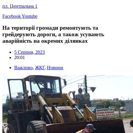
пл. Центральна 1
Facebook
Youtube
На території громади ремонтують та
грейдерують дороги, а також усувають
аварійність на окремих ділянках
5 Серпня, 2023
20:01
Важливо
,
ЖКГ
,
Новини