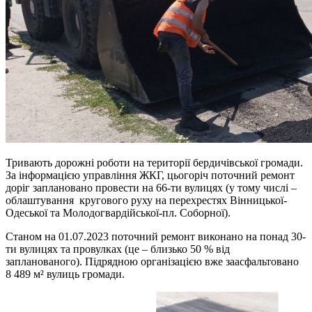
Тривають дорожні роботи на території бердичівської громади.
За інформацією управління ЖКГ, цьогоріч поточний ремонт
доріг заплановано провести на 66-ти вулицях (у тому числі –
облаштування кругового руху на перехрестях Вінницької-
Одеської та Молодогвардійської-пл. Соборної).
Станом на 01.07.2023 поточний ремонт виконано на понад 30-
ти вулицях та провулках (це – близько 50 % від
запланованого). Підрядною організацією вже заасфальтовано
8 489 м² вулиць громади.