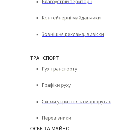
Благоустрій території
Контейнерні майданчики
Зовнішня реклама, вивіски
ТРАНСПОРТ
Рух транспорту
Графіки руху
Схеми укриттів на маршрутах
Перевізники
ОСББ ТА МАЙНО