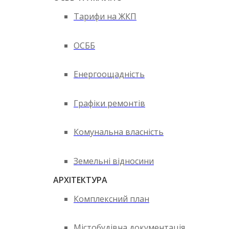
Тарифи на ЖКП
ОСББ
Енергоощадність
Графіки ремонтів
Комунальна власність
Земельні відносини
АРХІТЕКТУРА
Комплексний план
Містобудівна документація