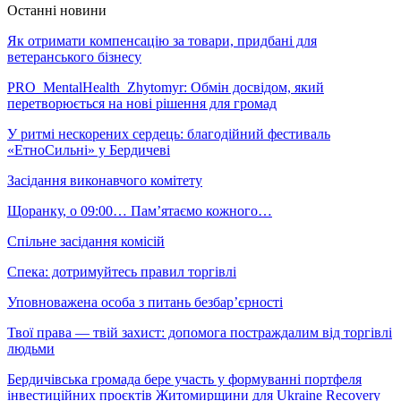
Останні новини
Як отримати компенсацію за товари, придбані для
ветеранського бізнесу
PRO_MentalHealth_Zhytomyr: Обмін досвідом, який
перетворюється на нові рішення для громад
У ритмі нескорених сердець: благодійний фестиваль
«ЕтноСильні» у Бердичеві
Засідання виконавчого комітету
Щоранку, о 09:00… Пам’ятаємо кожного…
Спільне засідання комісій
Спека: дотримуйтесь правил торгівлі
Уповноважена особа з питань безбар’єрності
Твої права — твій захист: допомога постраждалим від торгівлі
людьми
Бердичівська громада бере участь у формуванні портфеля
інвестиційних проєктів Житомирщини для Ukraine Recovery