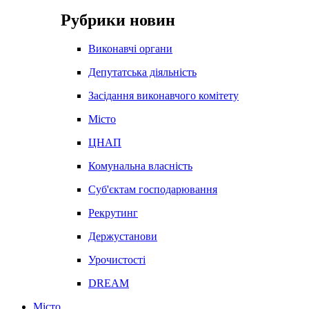
Рубрики новин
Виконавчі органи
Депутатська діяльність
Засідання виконавчого комітету
Місто
ЦНАП
Комунальна власність
Суб'єктам господарювання
Рекрутинг
Держустанови
Урочистості
DREAM
Місто