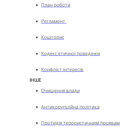
План роботи
Регламент
Кошторис
Кодекс етичної поведінки
Конфлікт інтересів
ІНШЕ
Очищення влади
Антикорупційна політика
Протидія терористичним проявам