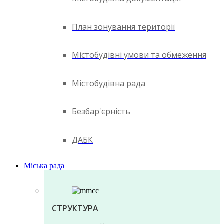
План зонування території
Містобудівні умови та обмеження
Містобудівна рада
Безбар'єрність
ДАБК
Міська рада
СТРУКТУРА