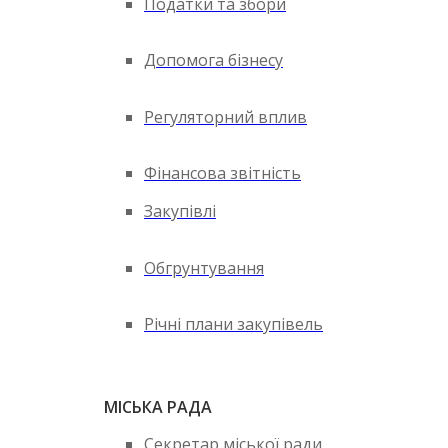
Податки та збори
Допомога бізнесу
Регуляторний вплив
Фінансова звітність
Закупівлі
Обгрунтування
Річні плани закупівель
МІСЬКА РАДА
Секретар міської ради