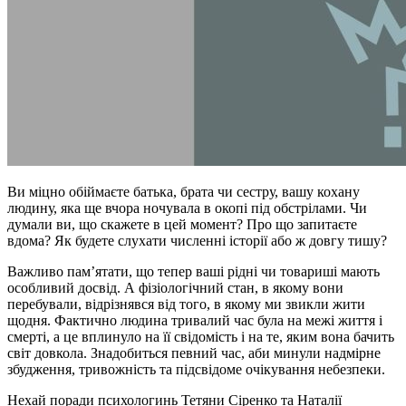
Ви міцно обіймаєте батька, брата чи сестру, вашу кохану
людину, яка ще вчора ночувала в окопі під обстрілами. Чи
думали ви, що скажете в цей момент? Про що запитаєте
вдома? Як будете слухати численні історії або ж довгу тишу?
Важливо пам’ятати, що тепер ваші рідні чи товариші мають
особливий досвід. А фізіологічний стан, в якому вони
перебували, відрізнявся від того, в якому ми звикли жити
щодня. Фактично людина тривалий час була на межі життя і
смерті, а це вплинуло на її свідомість і на те, яким вона бачить
світ довкола. Знадобиться певний час, аби минули надмірне
збудження, тривожність та підсвідоме очікування небезпеки.
Нехай поради психологинь Тетяни Сіренко та Наталії