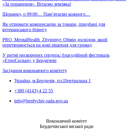
«За поранення». Вітаємо земляка!
Щоранку, о 09:00… Пам’ятаємо кожного…
Як отримати компенсацію за товари, придбані для
ветеранського бізнесу
PRO_MentalHealth_Zhytomyr: Обмін досвідом, який
перетворюється на нові рішення для громад
У ритмі нескорених сердець: благодійний фестиваль
«ЕтноСильні» у Бердичеві
Засідання виконавчого комітету
Україна, м.Бердичів, пл.Центральна 1
+380 (4143) 4 22 55
info@berdychiv-rada.gov.ua
Виконавчий комітет
Бердичівської міської ради