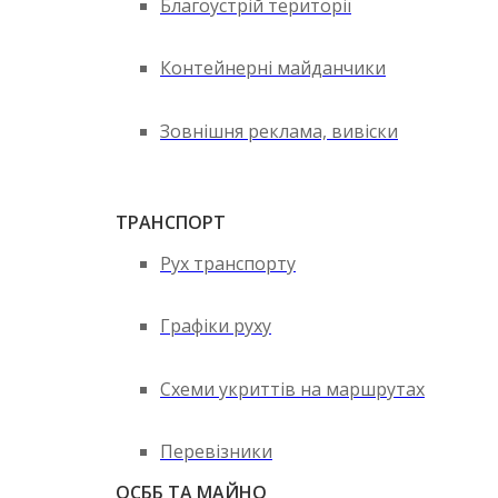
Благоустрій території
Контейнерні майданчики
Зовнішня реклама, вивіски
ТРАНСПОРТ
Рух транспорту
Графіки руху
Схеми укриттів на маршрутах
Перевізники
ОСББ ТА МАЙНО