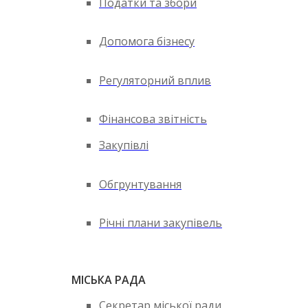
Податки та збори
Допомога бізнесу
Регуляторний вплив
Фінансова звітність
Закупівлі
Обгрунтування
Річні плани закупівель
МІСЬКА РАДА
Секретар міської ради