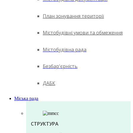
План зонування території
Містобудівні умови та обмеження
Містобудівна рада
Безбар'єрність
ДАБК
Міська рада
СТРУКТУРА