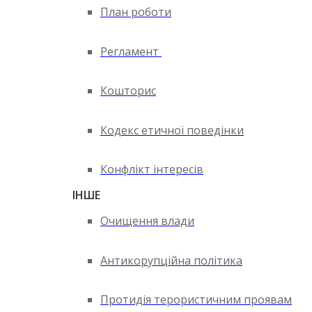
План роботи
Регламент
Кошторис
Кодекс етичної поведінки
Конфлікт інтересів
ІНШЕ
Очищення влади
Антикорупційна політика
Протидія терористичним проявам