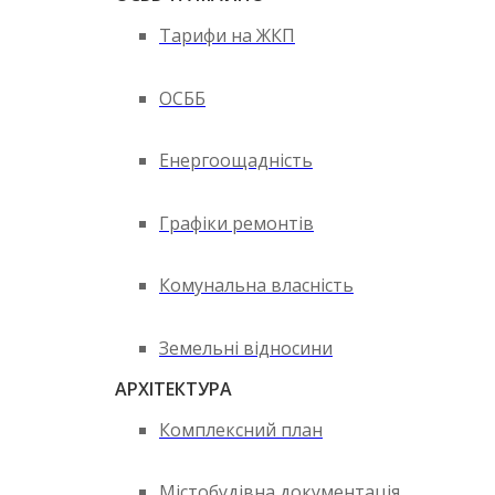
Тарифи на ЖКП
ОСББ
Енергоощадність
Графіки ремонтів
Комунальна власність
Земельні відносини
АРХІТЕКТУРА
Комплексний план
Містобудівна документація