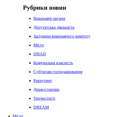
Рубрики новин
Виконавчі органи
Депутатська діяльність
Засідання виконавчого комітету
Місто
ЦНАП
Комунальна власність
Суб'єктам господарювання
Рекрутинг
Держустанови
Урочистості
DREAM
Місто