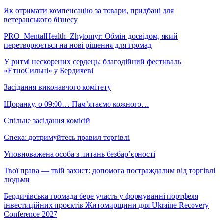
Як отримати компенсацію за товари, придбані для
ветеранського бізнесу
PRO_MentalHealth_Zhytomyr: Обмін досвідом, який
перетворюється на нові рішення для громад
У ритмі нескорених сердець: благодійний фестиваль
«ЕтноСильні» у Бердичеві
Засідання виконавчого комітету
Щоранку, о 09:00… Пам’ятаємо кожного…
Спільне засідання комісій
Спека: дотримуйтесь правил торгівлі
Уповноважена особа з питань безбар’єрності
Твої права — твій захист: допомога постраждалим від торгівлі
людьми
Бердичівська громада бере участь у формуванні портфеля
інвестиційних проєктів Житомирщини для Ukraine Recovery
Conference 2027