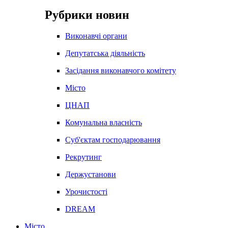
Рубрики новин
Виконавчі органи
Депутатська діяльність
Засідання виконавчого комітету
Місто
ЦНАП
Комунальна власність
Суб'єктам господарювання
Рекрутинг
Держустанови
Урочистості
DREAM
Місто