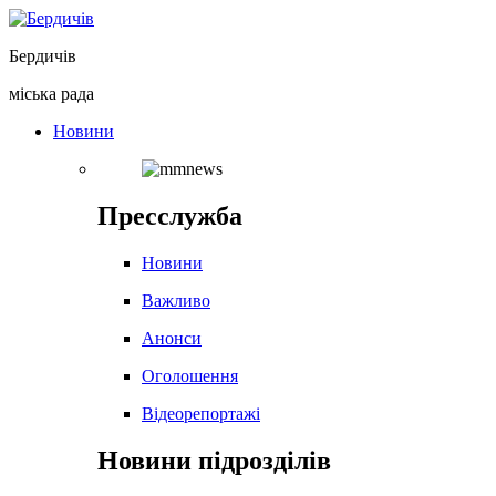
Перейти
до
Бердичів
вмісту
міська рада
Новини
Пресслужба
Новини
Важливо
Анонси
Оголошення
Відеорепортажі
Новини підрозділів