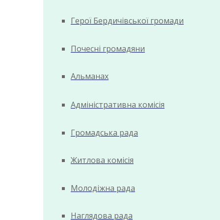
Герої Бердичівської громади
Почесні громадяни
Альманах
Адміністративна комісія
Громадська рада
Житлова комісія
Молодіжна рада
Наглядова рада