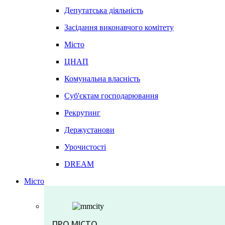
Депутатська діяльність
Засідання виконавчого комітету
Місто
ЦНАП
Комунальна власність
Суб'єктам господарювання
Рекрутинг
Держустанови
Урочистості
DREAM
Місто
ПРО МІСТО