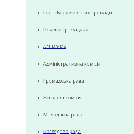
Герої Бердичівської громади
Почесні громадяни
Альманах
Адміністративна комісія
Громадська рада
Житлова комісія
Молодіжна рада
Наглядова рада