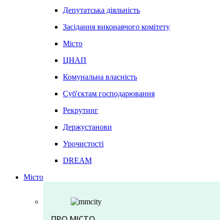
Депутатська діяльність
Засідання виконавчого комітету
Місто
ЦНАП
Комунальна власність
Суб'єктам господарювання
Рекрутинг
Держустанови
Урочистості
DREAM
Місто
ПРО МІСТО