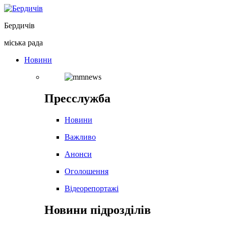
Перейти
до
Бердичів
вмісту
міська рада
Новини
Пресслужба
Новини
Важливо
Анонси
Оголошення
Відеорепортажі
Новини підрозділів