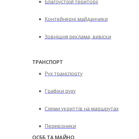
Благоустрій території
Контейнерні майданчики
Зовнішня реклама, вивіски
ТРАНСПОРТ
Рух транспорту
Графіки руху
Схеми укриттів на маршрутах
Перевізники
ОСББ ТА МАЙНО