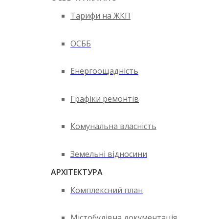
Тарифи на ЖКП
ОСББ
Енергоощадність
Графіки ремонтів
Комунальна власність
Земельні відносини
АРХІТЕКТУРА
Комплексний план
Містобудівна документація