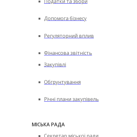
Податки та збори
Допомога бізнесу
Регуляторний вплив
Фінансова звітність
Закупівлі
Обгрунтування
Річні плани закупівель
МІСЬКА РАДА
Секретар міської ради