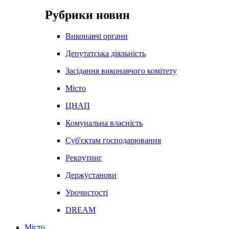
Рубрики новин
Виконавчі органи
Депутатська діяльність
Засідання виконавчого комітету
Місто
ЦНАП
Комунальна власність
Суб'єктам господарювання
Рекрутинг
Держустанови
Урочистості
DREAM
Місто