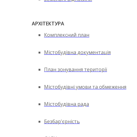
АРХІТЕКТУРА
Комплексний план
Містобудівна документація
План зонування території
Містобудівні умови та обмеження
Містобудівна рада
Безбар'єрність