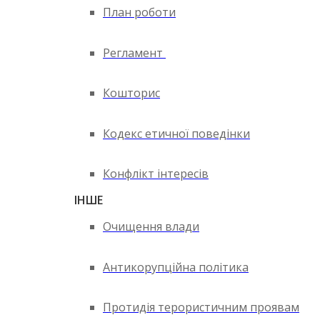
План роботи
Регламент
Кошторис
Кодекс етичної поведінки
Конфлікт інтересів
ІНШЕ
Очищення влади
Антикорупційна політика
Протидія терористичним проявам