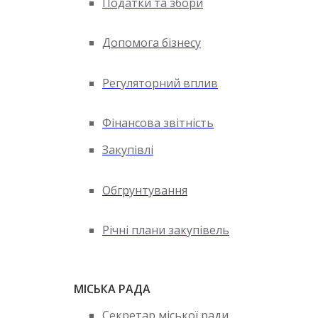
Податки та збори
Допомога бізнесу
Регуляторний вплив
Фінансова звітність
Закупівлі
Обгрунтування
Річні плани закупівель
МІСЬКА РАДА
Секретар міської ради