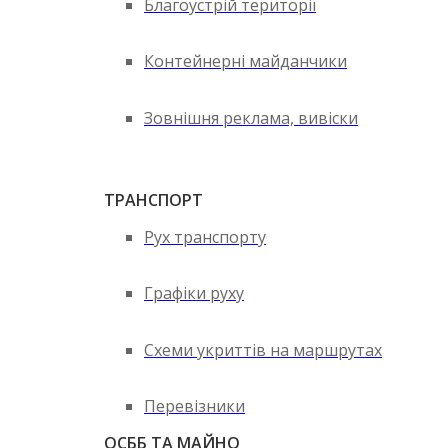
Благоустрій території
Контейнерні майданчики
Зовнішня реклама, вивіски
ТРАНСПОРТ
Рух транспорту
Графіки руху
Схеми укриттів на маршрутах
Перевізники
ОСББ ТА МАЙНО