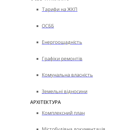
Тарифи на ЖКП
ОСББ
Енергоощадність
Графіки ремонтів
Комунальна власність
Земельні відносини
АРХІТЕКТУРА
Комплексний план
Містобудівна документація