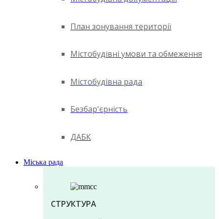
План зонування території
Містобудівні умови та обмеження
Містобудівна рада
Безбар'єрність
ДАБК
Міська рада
СТРУКТУРА