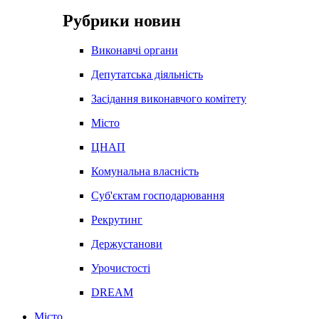
Рубрики новин
Виконавчі органи
Депутатська діяльність
Засідання виконавчого комітету
Місто
ЦНАП
Комунальна власність
Суб'єктам господарювання
Рекрутинг
Держустанови
Урочистості
DREAM
Місто