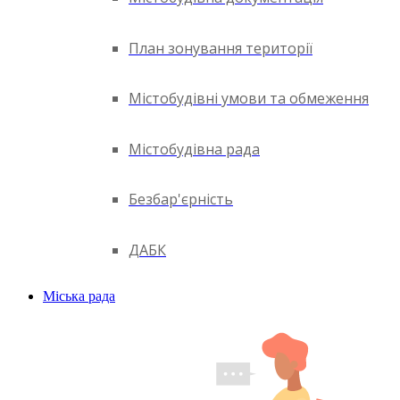
План зонування території
Містобудівні умови та обмеження
Містобудівна рада
Безбар'єрність
ДАБК
Міська рада