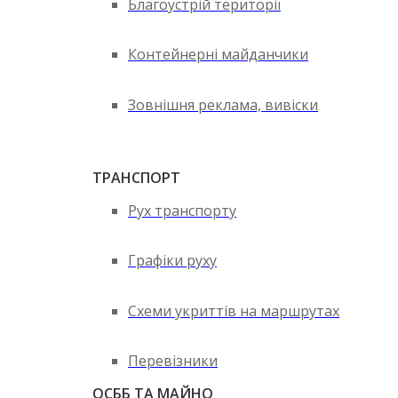
Благоустрій території
Контейнерні майданчики
Зовнішня реклама, вивіски
ТРАНСПОРТ
Рух транспорту
Графіки руху
Схеми укриттів на маршрутах
Перевізники
ОСББ ТА МАЙНО