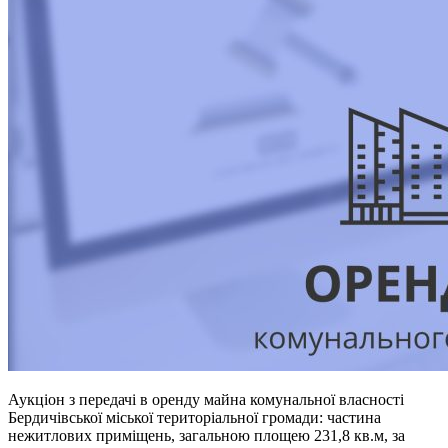
Аукціон з передачі в оренду майна комунальної власності
Бердичівської міської територіальної громади: частина
нежитлових приміщень, загальною площею 231,8 кв.м, за