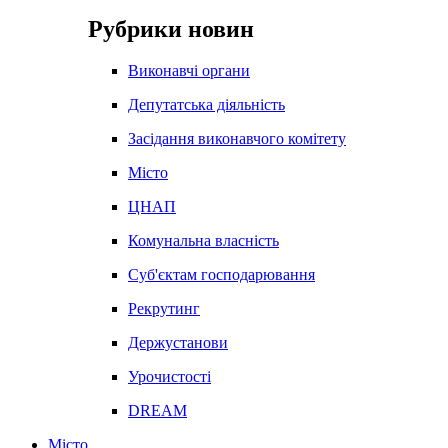
Рубрики новин
Виконавчі органи
Депутатська діяльність
Засідання виконавчого комітету
Місто
ЦНАП
Комунальна власність
Суб'єктам господарювання
Рекрутинг
Держустанови
Урочистості
DREAM
Місто