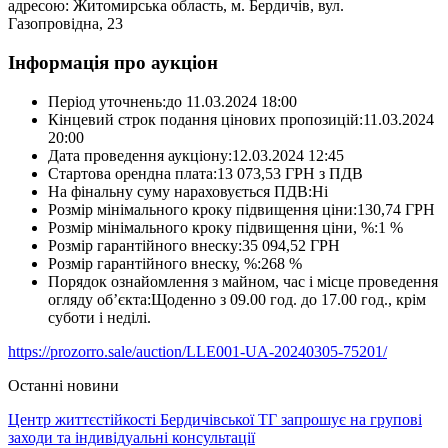
адресою: Житомирська область, м. Бердичів, вул.
Газопровідна, 23
Інформація про аукціон
Період уточнень:до 11.03.2024 18:00
Кінцевий строк подання цінових пропозицій:11.03.2024
20:00
Дата проведення аукціону:12.03.2024 12:45
Стартова орендна плата:13 073,53 ГРН з ПДВ
На фінальну суму нараховується ПДВ:Ні
Розмір мінімального кроку підвищення ціни:130,74 ГРН
Розмір мінімального кроку підвищення ціни, %:1 %
Розмір гарантійного внеску:35 094,52 ГРН
Розмір гарантійного внеску, %:268 %
Порядок ознайомлення з майном, час і місце проведення
огляду об’єкта:Щоденно з 09.00 год. до 17.00 год., крім
суботи і неділі.
https://prozorro.sale/auction/LLE001-UA-20240305-75201/
Останні новини
Центр життєстійкості Бердичівської ТГ запрошує на групові
заходи та індивідуальні консультації