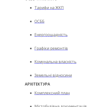
Тарифи на ЖКП
ОСББ
Енергоощадність
Графіки ремонтів
Комунальна власність
Земельні відносини
АРХІТЕКТУРА
Комплексний план
Містобудівна документація