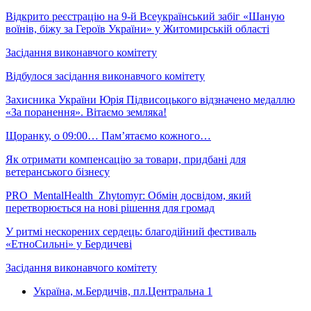
Відкрито реєстрацію на 9-й Всеукраїнський забіг «Шаную
воїнів, біжу за Героїв України» у Житомирській області
Засідання виконавчого комітету
Відбулося засідання виконавчого комітету
Захисника України Юрія Підвисоцького відзначено медаллю
«За поранення». Вітаємо земляка!
Щоранку, о 09:00… Пам’ятаємо кожного…
Як отримати компенсацію за товари, придбані для
ветеранського бізнесу
PRO_MentalHealth_Zhytomyr: Обмін досвідом, який
перетворюється на нові рішення для громад
У ритмі нескорених сердець: благодійний фестиваль
«ЕтноСильні» у Бердичеві
Засідання виконавчого комітету
Україна, м.Бердичів, пл.Центральна 1