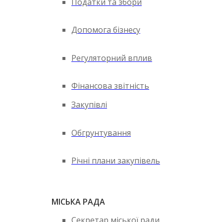
Податки та збори
Допомога бізнесу
Регуляторний вплив
Фінансова звітність
Закупівлі
Обгрунтування
Річні плани закупівель
МІСЬКА РАДА
Секретар міської ради