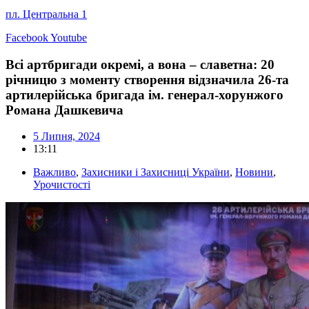
пл. Центральна 1
Facebook
Youtube
Всі артбригади окремі, а вона – славетна: 20
річницю з моменту створення відзначила 26-та
артилерійська бригада ім. генерал-хорунжого
Романа Дашкевича
5 Липня, 2024
13:11
Важливо
,
Захисники і Захисниці України
,
Новини
,
Урочистості