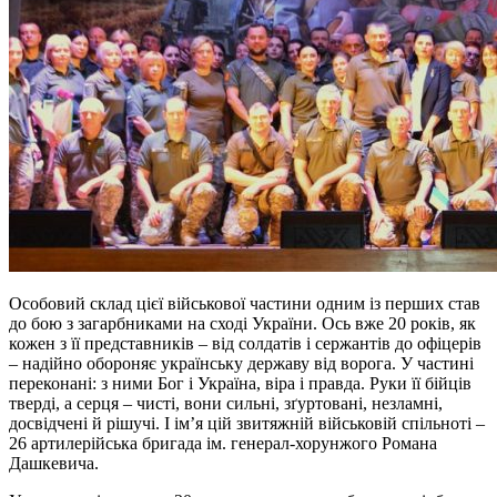
Особовий склад цієї військової частини одним із перших став
до бою з загарбниками на сході України. Ось вже 20 років, як
кожен з її представників – від солдатів і сержантів до офіцерів
– надійно обороняє українську державу від ворога. У частині
переконані: з ними Бог і Україна, віра і правда. Руки її бійців
тверді, а серця – чисті, вони сильні, зґуртовані, незламні,
досвідчені й рішучі. І ім’я цій звитяжній військовій спільноті –
26 артилерійська бригада ім. генерал-хорунжого Романа
Дашкевича.