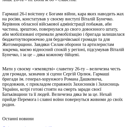
Гармаші 26-ї воістину є Богами війни, кара яких наводить жах
на росіян, констатував у своєму виступі Віталій Бунечко.
Керівник обласної військової адміністрації побажав, аби
частина, зрештою, повернулася до свого довоєнного штату,
аби мобілізовані отримали демобілізацію і бригада залишилася
бюджетоутворюючою для бердичівської громади та для
Житомирщини. Завдяки Силам оборони та артилеристам
зокрема, маємо відносний спокій у регіоні, підсумував Віталій
Бунечко, і за це – дяка кожному бійцеві.
Мати у своєму «земляцтві» славетну 26-ту – величезна честь
для громади, зазначив зі сцени Сергій Орлюк. Гармаші
бригади ім. генерал-хорунжого Романа Дашкевича,
продовжив, є прикладом справжніх Захисників і Захисниць
України, котрі готові стояти на смерть заради своєї
Батьківщини та її людей. Величезна дяка їм за це. Нехай
прийде Перемога і славні воїни повернуться живими до своїх
родин.
Останні новини