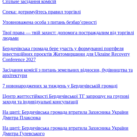
Спільне засідання комісій
Спека: дотримуйтесь правил торгівлі
Уповноважена особа з питань безбар’єрності
Твої права — твій захист: допомога постраждалим від торгівлі
людьми
Бердичівська громада бере участь у формуванні портфеля
інвестиційних проєктів Житомирщини для Ukraine Recovery
Conference 2027
Засідання комісії з питань земельних відносин, будівництва та
архітектури
7 новонароджених за тиждень у Бердичівській громаді
Центр життєстійкості Бердичівської ТГ запрошує на групові
заходи та індивідуальні консультації
На щиті: Бердичівська громада втратила Захисника України
Дмитра Плаксюка
На щиті: Бердичівська громада втратила Захисника України
Дмитра Гулевського