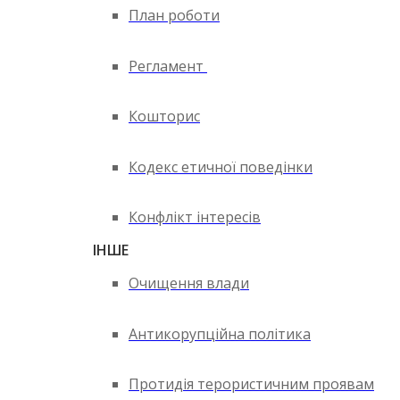
План роботи
Регламент
Кошторис
Кодекс етичної поведінки
Конфлікт інтересів
ІНШЕ
Очищення влади
Антикорупційна політика
Протидія терористичним проявам