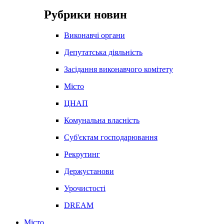
Рубрики новин
Виконавчі органи
Депутатська діяльність
Засідання виконавчого комітету
Місто
ЦНАП
Комунальна власність
Суб'єктам господарювання
Рекрутинг
Держустанови
Урочистості
DREAM
Місто