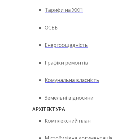
Тарифи на ЖКП
ОСББ
Енергоощадність
Графіки ремонтів
Комунальна власність
Земельні відносини
АРХІТЕКТУРА
Комплексний план
Містобудівна документація