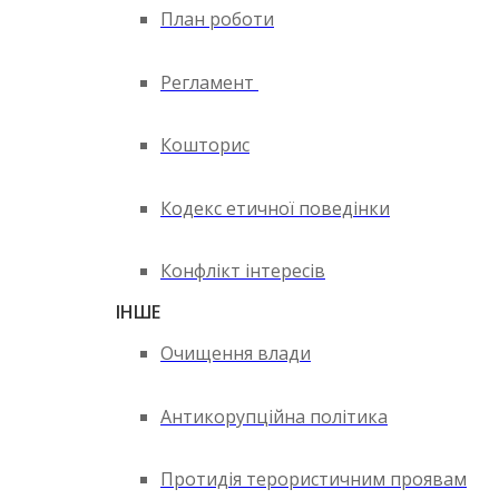
План роботи
Регламент
Кошторис
Кодекс етичної поведінки
Конфлікт інтересів
ІНШЕ
Очищення влади
Антикорупційна політика
Протидія терористичним проявам