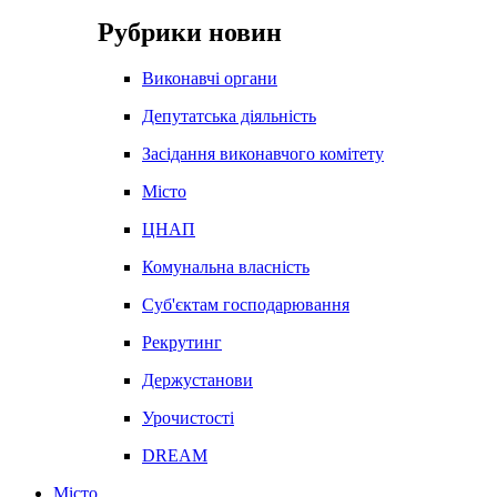
Рубрики новин
Виконавчі органи
Депутатська діяльність
Засідання виконавчого комітету
Місто
ЦНАП
Комунальна власність
Суб'єктам господарювання
Рекрутинг
Держустанови
Урочистості
DREAM
Місто