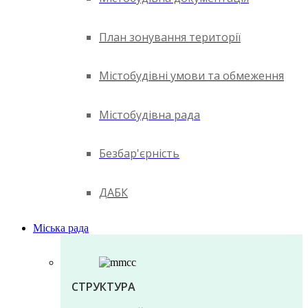
План зонування території
Містобудівні умови та обмеження
Містобудівна рада
Безбар'єрність
ДАБК
Міська рада
СТРУКТУРА