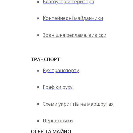
Благоустрій території
Контейнерні майданчики
Зовнішня реклама, вивіски
ТРАНСПОРТ
Рух транспорту
Графіки руху
Схеми укриттів на маршрутах
Перевізники
ОСББ ТА МАЙНО