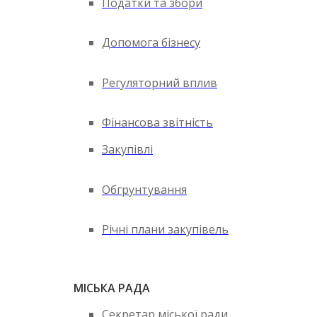
Податки та збори
Допомога бізнесу
Регуляторний вплив
Фінансова звітність
Закупівлі
Обгрунтування
Річні плани закупівель
МІСЬКА РАДА
Секретар міської ради