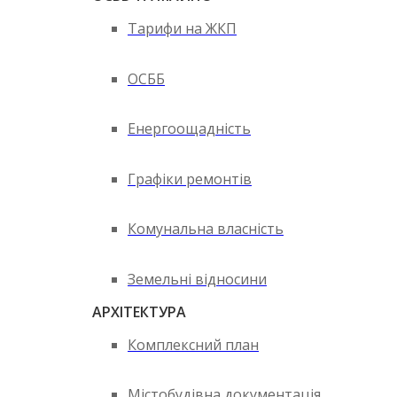
Тарифи на ЖКП
ОСББ
Енергоощадність
Графіки ремонтів
Комунальна власність
Земельні відносини
АРХІТЕКТУРА
Комплексний план
Містобудівна документація