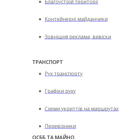
Благоустрій території
Контейнерні майданчики
Зовнішня реклама, вивіски
ТРАНСПОРТ
Рух транспорту
Графіки руху
Схеми укриттів на маршрутах
Перевізники
ОСББ ТА МАЙНО