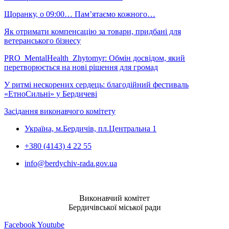
Щоранку, о 09:00… Пам’ятаємо кожного…
Як отримати компенсацію за товари, придбані для
ветеранського бізнесу
PRO_MentalHealth_Zhytomyr: Обмін досвідом, який
перетворюється на нові рішення для громад
У ритмі нескорених сердець: благодійний фестиваль
«ЕтноСильні» у Бердичеві
Засідання виконавчого комітету
Україна, м.Бердичів, пл.Центральна 1
+380 (4143) 4 22 55
info@berdychiv-rada.gov.ua
Виконавчий комітет
Бердичівської міської ради
Facebook
Youtube