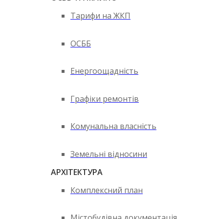
Тарифи на ЖКП
ОСББ
Енергоощадність
Графіки ремонтів
Комунальна власність
Земельні відносини
АРХІТЕКТУРА
Комплексний план
Містобудівна документація