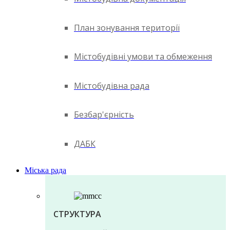
План зонування території
Містобудівні умови та обмеження
Містобудівна рада
Безбар'єрність
ДАБК
Міська рада
СТРУКТУРА