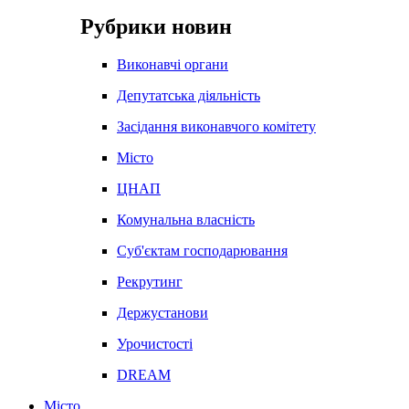
Рубрики новин
Виконавчі органи
Депутатська діяльність
Засідання виконавчого комітету
Місто
ЦНАП
Комунальна власність
Суб'єктам господарювання
Рекрутинг
Держустанови
Урочистості
DREAM
Місто