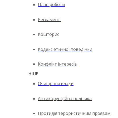
План роботи
Регламент
Кошторис
Кодекс етичної поведінки
Конфлікт інтересів
ІНШЕ
Очищення влади
Антикорупційна політика
Протидія терористичним проявам