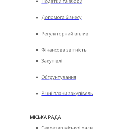
Податки та збори
Допомога бізнесу
Регуляторний вплив
Фінансова звітність
Закупівлі
Обгрунтування
Річні плани закупівель
МІСЬКА РАДА
Секретар міської ради