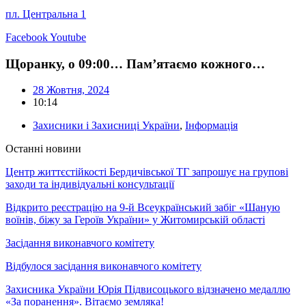
пл. Центральна 1
Facebook
Youtube
Щоранку, о 09:00… Пам’ятаємо кожного…
28 Жовтня, 2024
10:14
Захисники і Захисниці України
,
Інформація
Останні новини
Центр життєстійкості Бердичівської ТГ запрошує на групові
заходи та індивідуальні консультації
Відкрито реєстрацію на 9-й Всеукраїнський забіг «Шаную
воїнів, біжу за Героїв України» у Житомирській області
Засідання виконавчого комітету
Відбулося засідання виконавчого комітету
Захисника України Юрія Підвисоцького відзначено медаллю
«За поранення». Вітаємо земляка!