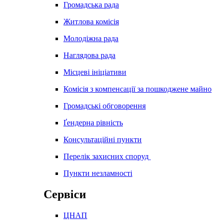
Громадська рада
Житлова комісія
Молодіжна рада
Наглядова рада
Місцеві ініціативи
Комісія з компенсації за пошкоджене майно
Громадські обговорення
Ґендерна рівність
Консультаційні пункти
Перелік захисних споруд
Пункти незламності
Сервіси
ЦНАП