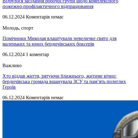
Відбулося засідання робочої групи щодо комплексного
пожежно-профілактичного відпрацювання
06.12.2024
Коментарів немає
Молодь, спорт
Помічники Миколая влаштували невеличке свято для
маленьких та юних бердичівських боксерів
06.12.2024
1 коментар
Важливо
Хто віддав життя, рятуючи ближнього, житиме вічно:
бердичівська громада вшанувала ЗСУ та пам’ять полеглих
Героїв
06.12.2024
Коментарів немає