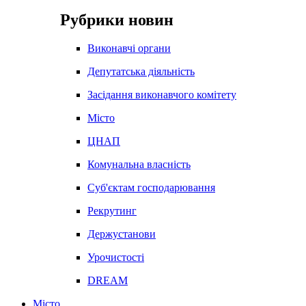
Рубрики новин
Виконавчі органи
Депутатська діяльність
Засідання виконавчого комітету
Місто
ЦНАП
Комунальна власність
Суб'єктам господарювання
Рекрутинг
Держустанови
Урочистості
DREAM
Місто