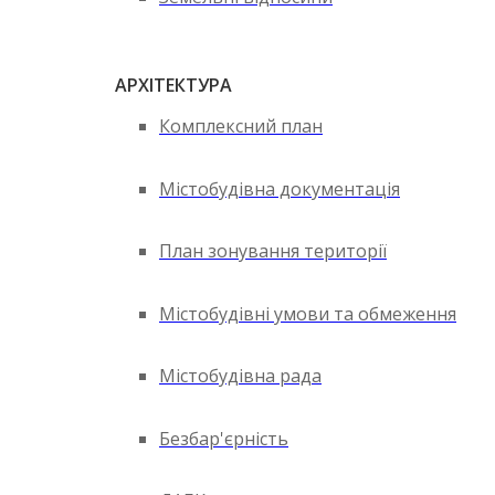
АРХІТЕКТУРА
Комплексний план
Містобудівна документація
План зонування території
Містобудівні умови та обмеження
Містобудівна рада
Безбар'єрність