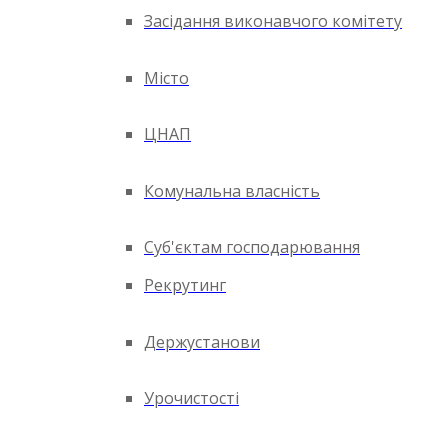
Засідання виконавчого комітету
Місто
ЦНАП
Комунальна власність
Суб'єктам господарювання
Рекрутинг
Держустанови
Урочистості