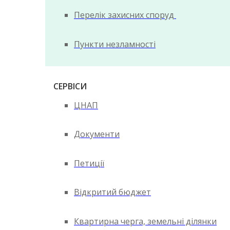
Перелік захисних споруд
Пункти незламності
СЕРВІСИ
ЦНАП
Документи
Петиції
Відкритий бюджет
Квартирна черга, земельні ділянки