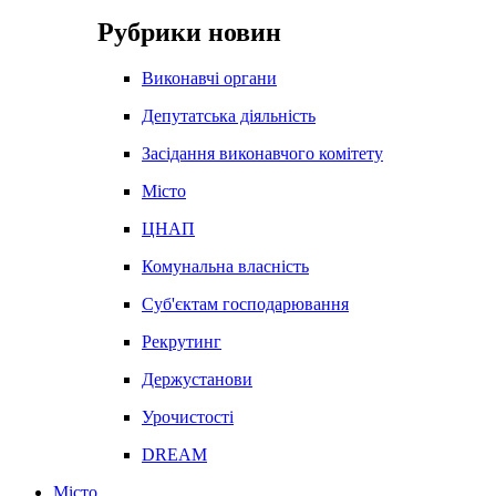
Рубрики новин
Виконавчі органи
Депутатська діяльність
Засідання виконавчого комітету
Місто
ЦНАП
Комунальна власність
Суб'єктам господарювання
Рекрутинг
Держустанови
Урочистості
DREAM
Місто