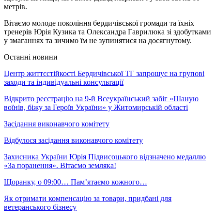
метрів.
Вітаємо молоде покоління бердичівської громади та їхніх
тренерів Юрія Кузика та Олександра Гаврилюка зі здобутками
у змаганнях та зичимо їм не зупинятися на досягнутому.
Останні новини
Центр життєстійкості Бердичівської ТГ запрошує на групові
заходи та індивідуальні консультації
Відкрито реєстрацію на 9-й Всеукраїнський забіг «Шаную
воїнів, біжу за Героїв України» у Житомирській області
Засідання виконавчого комітету
Відбулося засідання виконавчого комітету
Захисника України Юрія Підвисоцького відзначено медаллю
«За поранення». Вітаємо земляка!
Щоранку, о 09:00… Пам’ятаємо кожного…
Як отримати компенсацію за товари, придбані для
ветеранського бізнесу