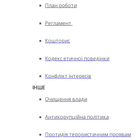
План роботи
Регламент
Кошторис
Кодекс етичної поведінки
Конфлікт інтересів
ІНШЕ
Очищення влади
Антикорупційна політика
Протидія терористичним проявам