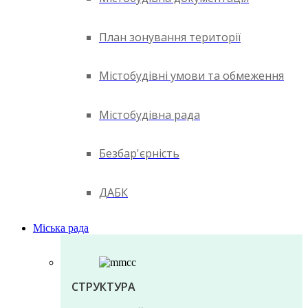
План зонування території
Містобудівні умови та обмеження
Містобудівна рада
Безбар'єрність
ДАБК
Міська рада
СТРУКТУРА