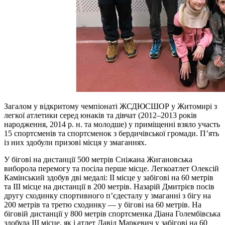
Загалом у відкритому чемпіонаті ЖСДЮСШОР у Житомирі з
легкої атлетики серед юнаків та дівчат (2012–2013 років
народження, 2014 р. н. та молодше) у приміщенні взяло участь
15 спортсменів та спортсменок з бердичівської громади. П’ять
із них здобули призові місця у змаганнях.
У бігові на дистанції 500 метрів Сніжана Жигановська
виборола перемогу та посіла перше місце. Легкоатлет Олексій
Камінський здобув дві медалі: ІІ місце у забігові на 60 метрів
та ІІІ місце на дистанції в 200 метрів. Назарій Дмитрієв посів
другу сходинку спортивного п’єдесталу у змаганні з бігу на
200 метрів та третю сходинку — у бігові на 60 метрів. На
біговій дистанції у 800 метрів спортсменка Діана Голембівська
здобула ІІІ місце, як і атлет Давід Маркевич у забігові на 60