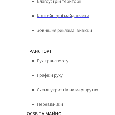
Благоустрій території
Контейнерні майданчики
Зовнішня реклама, вивіски
ТРАНСПОРТ
Рух транспорту
Графіки руху
Схеми укриттів на маршрутах
Перевізники
ОСББ ТА МАЙНО