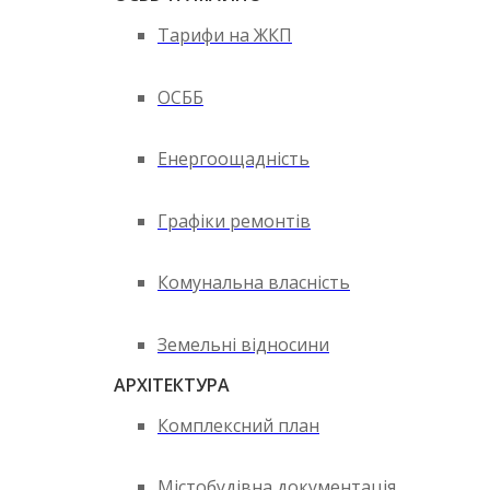
Тарифи на ЖКП
ОСББ
Енергоощадність
Графіки ремонтів
Комунальна власність
Земельні відносини
АРХІТЕКТУРА
Комплексний план
Містобудівна документація