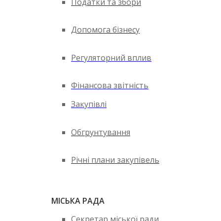
Податки та збори
Допомога бізнесу
Регуляторний вплив
Фінансова звітність
Закупівлі
Обгрунтування
Річні плани закупівель
МІСЬКА РАДА
Секретар міської ради