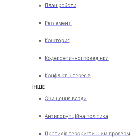
План роботи
Регламент
Кошторис
Кодекс етичної поведінки
Конфлікт інтересів
ІНШЕ
Очищення влади
Антикорупційна політика
Протидія терористичним проявам