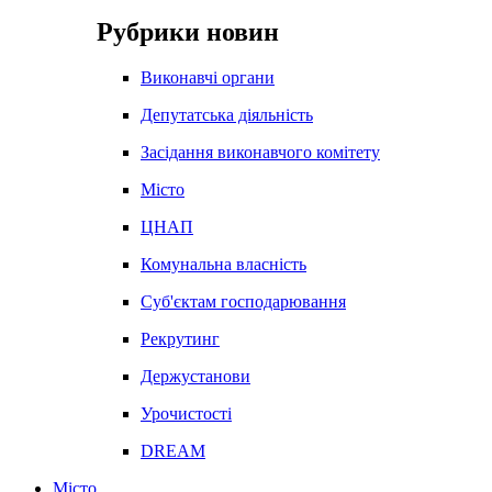
Рубрики новин
Виконавчі органи
Депутатська діяльність
Засідання виконавчого комітету
Місто
ЦНАП
Комунальна власність
Суб'єктам господарювання
Рекрутинг
Держустанови
Урочистості
DREAM
Місто