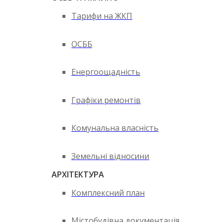
Тарифи на ЖКП
ОСББ
Енергоощадність
Графіки ремонтів
Комунальна власність
Земельні відносини
АРХІТЕКТУРА
Комплексний план
Містобудівна документація