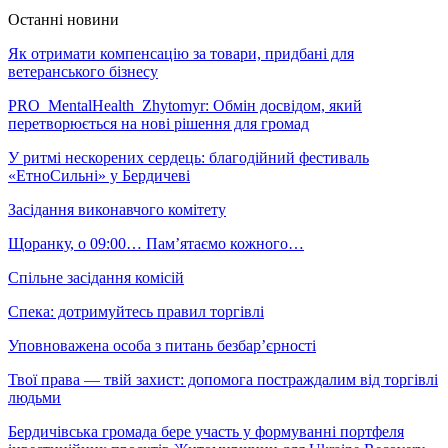
Останні новини
Як отримати компенсацію за товари, придбані для
ветеранського бізнесу
PRO_MentalHealth_Zhytomyr: Обмін досвідом, який
перетворюється на нові рішення для громад
У ритмі нескорених сердець: благодійний фестиваль
«ЕтноСильні» у Бердичеві
Засідання виконавчого комітету
Щоранку, о 09:00… Пам’ятаємо кожного…
Спільне засідання комісій
Спека: дотримуйтесь правил торгівлі
Уповноважена особа з питань безбар’єрності
Твої права — твій захист: допомога постраждалим від торгівлі
людьми
Бердичівська громада бере участь у формуванні портфеля