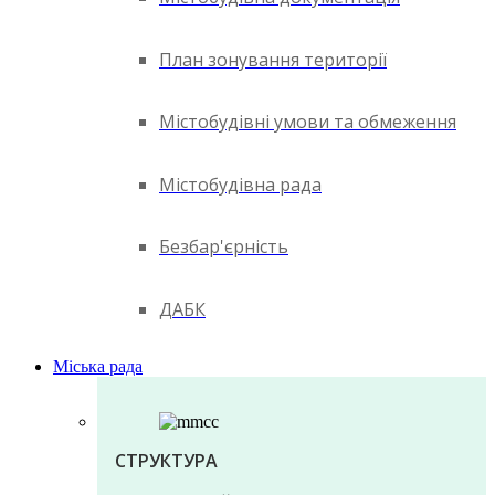
План зонування території
Містобудівні умови та обмеження
Містобудівна рада
Безбар'єрність
ДАБК
Міська рада
СТРУКТУРА