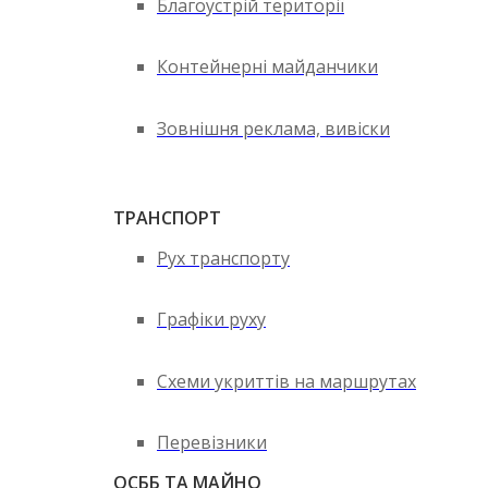
Благоустрій території
Контейнерні майданчики
Зовнішня реклама, вивіски
ТРАНСПОРТ
Рух транспорту
Графіки руху
Схеми укриттів на маршрутах
Перевізники
ОСББ ТА МАЙНО