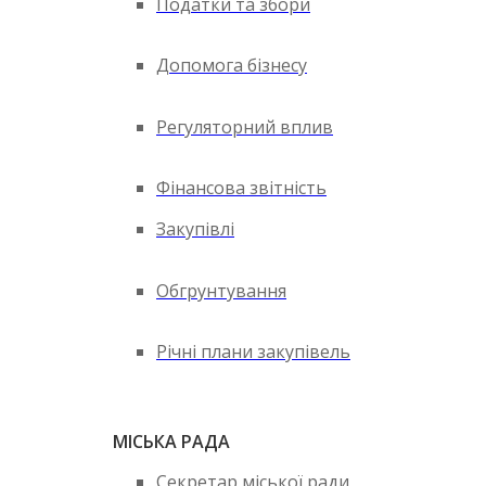
Податки та збори
Допомога бізнесу
Регуляторний вплив
Фінансова звітність
Закупівлі
Обгрунтування
Річні плани закупівель
МІСЬКА РАДА
Секретар міської ради