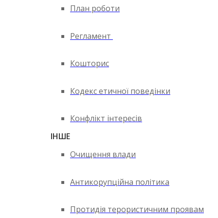
План роботи
Регламент
Кошторис
Кодекс етичної поведінки
Конфлікт інтересів
ІНШЕ
Очищення влади
Антикорупційна політика
Протидія терористичним проявам