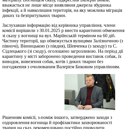
вважається не лише місце виявляння джерела збудника
інфекції, а й навколишня територія, на яку можлива міграція
диких та безпритульних тварин.
Заслухавши інформацію від керівника управління, члени
комісії вирішили з 30.01.2025 р ввести карантинні обмеження
зі сказу у вогнищі на вул. Маріїнській терміном на 60 діб.
Частину території, що обмежується вулицями Залізничною (з
півночі), Вінницькою (з півдня), Шевченка (з заходу) та С.
Сідлецького (зі сходу), оголошено загрозливою. На період дії
карантину у місті заборонено проведення виставок собак, їх
виводок, вивезення собак, котів і диких тварин без
погодження з очолюваним Валерієм Биковим управлінням.
Рішенням комісії, з-поміж іншого, затверджено заходи з
оздоровлення вогнища й профілактики захворюваності
тварин на сказ, рекомендовано постійно проводити