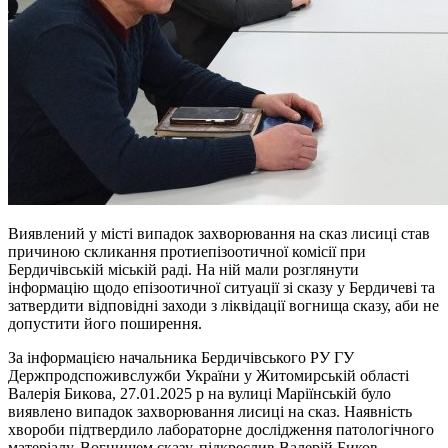
Виявлений у місті випадок захворювання на сказ лисиці став
причиною скликання протиепізоотичної комісії при
Бердичівській міській раді. На ній мали розглянути
інформацію щодо епізоотичної ситуації зі сказу у Бердичеві та
затвердити відповідні заходи з ліквідації вогнища сказу, аби не
допустити його поширення.
За інформацією начальника Бердичівського РУ ГУ
Держпродспоживслужби України у Житомирській області
Валерія Бикова, 27.01.2025 р на вулиці Маріїнській було
виявлено випадок захворювання лисиці на сказ. Наявність
хвороби підтвердило лабораторне дослідження патологічного
матеріалу. Вогнищем сказу, підкреслив Валерій Биков,