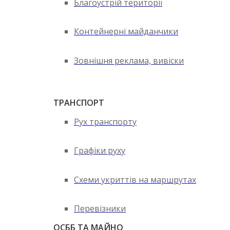
Благоустрій території
Контейнерні майданчики
Зовнішня реклама, вивіски
ТРАНСПОРТ
Рух транспорту
Графіки руху
Схеми укриттів на маршрутах
Перевізники
ОСББ ТА МАЙНО