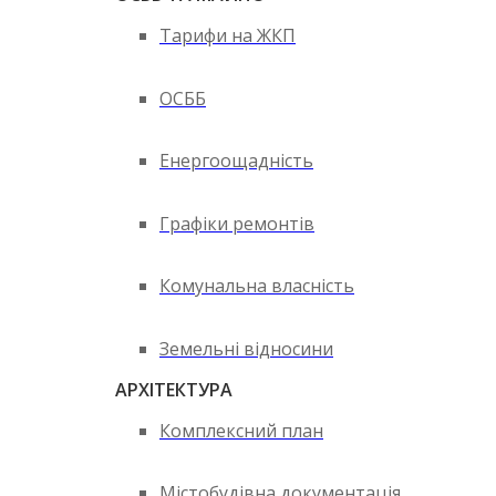
Тарифи на ЖКП
ОСББ
Енергоощадність
Графіки ремонтів
Комунальна власність
Земельні відносини
АРХІТЕКТУРА
Комплексний план
Містобудівна документація