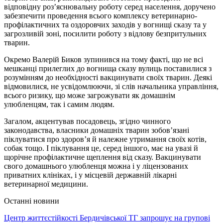
відповідну роз’яснювальну роботу серед населення, доручено
забезпечити проведення всього комплексу ветеринарно-
профілактичних та оздоровчих заходів у вогнищі сказу та у
загрозливій зоні, посилити роботу з відлову безпритульних
тварин.
Окремо Валерій Биков зупинився на тому факті, що не всі
мешканці прилеглих до вогнища сказу вулиць поставилися з
розумінням до необхідності вакцинувати своїх тварин. Деякі
відмовилися, не усвідомлюючи, зі слів начальника управління,
всього ризику, що може загрожувати як домашнім
улюбленцям, так і самим людям.
Загалом, акцентував посадовець, згідно чинного
законодавства, власники домашніх тварин зобов’язані
піклуватися про здоров’я й належне утримання своїх котів,
собак тощо. І піклування це, серед іншого, має на увазі й
щорічне профілактичне щеплення від сказу. Вакцинувати
свого домашнього улюбленця можна і у ліцензованих
приватних клініках, і у місцевій державній лікарні
ветеринарної медицини.
Останні новини
Центр життєстійкості Бердичівської ТГ запрошує на групові