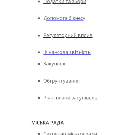
Податки та збори
Допомога бізнесу
Регуляторний вплив
Фінансова звітність
Закупівлі
Обгрунтування
Річні плани закупівель
МІСЬКА РАДА
Секретар міської ради