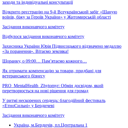
заходи та індивідуальні консультації
Відкрито реєстрацію на 9-й Всеукраїнський забіг «Шаную
воїнів, біжу за Героїв України» у Житомирській області
Засідання виконавчого комітету
Відбулося засідання виконавчого комітету
Захисника України Юрія Підвисоцького відзначено медаллю
«За поранення». Вітаємо земляка!
Щоранку, о 09:00… Пам’ятаємо кожного…
Як отримати компенсацію за товари, придбані для
ветеранського бізнесу
PRO_MentalHealth_Zhytomyr: Обмін досвідом, який
перетворюється на нові рішення для громад
У ритмі нескорених сердець: благодійний фестиваль
«ЕтноСильні» у Бердичеві
Засідання виконавчого комітету
Україна, м.Бердичів, пл.Центральна 1