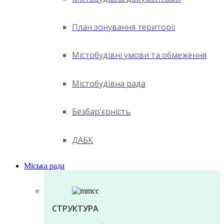
План зонування території
Містобудівні умови та обмеження
Містобудівна рада
Безбар'єрність
ДАБК
Міська рада
СТРУКТУРА