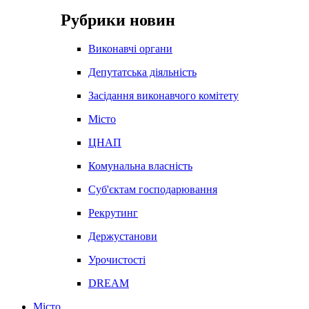
Рубрики новин
Виконавчі органи
Депутатська діяльність
Засідання виконавчого комітету
Місто
ЦНАП
Комунальна власність
Суб'єктам господарювання
Рекрутинг
Держустанови
Урочистості
DREAM
Місто