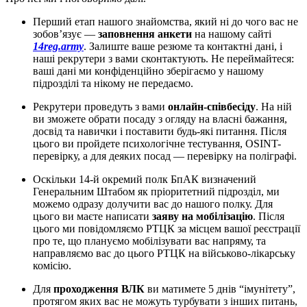
Перший етап нашого знайомства, який ні до чого вас не
зобовʼязує —
заповнення анкети
на нашому сайті
14reg.army
. Залиште ваше резюме та контактні дані, і
наші рекрутери з вами сконтактують. Не переймайтеся:
ваші дані ми конфіденційно зберігаємо у нашому
підрозділі та нікому не передаємо.
Рекрутери проведуть з вами
онлайн-співбесіду
. На ній
ви зможете обрати посаду з огляду на власні бажання,
досвід та навички і поставити будь-які питання. Після
цього ви пройдете психологічне тестування, OSINT-
перевірку, а для деяких посад — перевірку на поліграфі.
Оскільки 14-й окремий полк БпАК визначений
Генеральним Штабом як пріоритетний підрозділ, ми
можемо одразу долучити вас до нашого полку. Для
цього ви маєте написати
заяву на мобілізацію
. Після
цього ми повідомляємо РТЦК за місцем вашої реєстрації
про те, що плануємо мобілізувати вас напряму, та
направляємо вас до цього РТЦК на військово-лікарську
комісію.
Для
проходження ВЛК
ви матимете 5 днів “імунітету”,
протягом яких вас не можуть турбувати з інших питань,