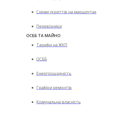
Схеми укриттів на маршрутах
Перевізники
ОСББ ТА МАЙНО
Тарифи на ЖКП
ОСББ
Енергоощадність
Графіки ремонтів
Комунальна власність