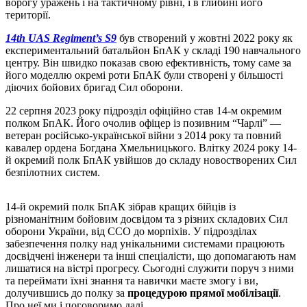
ворогу уражень і на тактичному рівні, і в глибині його
території.
14th UAS Regiment’s S9
був створений у жовтні 2022 року як
експериментальний батальйон БпАК у складі 190 навчального
центру. Він швидко показав свою ефективність, тому саме за
його моделлю окремі роти БпАК були створені у більшості
діючих бойових бригад Сил оборони.
22 серпня 2023 року підрозділ офіційно став 14-м окремим
полком БпАК. Його очолив офіцер із позивним “Чарлі” —
ветеран російсько-української війни з 2014 року та повний
кавалер ордена Богдана Хмельницького. Влітку 2024 року 14-
й окремий полк БпАК увійшов до складу новостворених Сил
безпілотних систем.
14-й окремий полк БпАК зібрав кращих бійців із
різноманітним бойовим досвідом та з різних складових Сил
оборони України, від ССО до морпіхів. У підрозділах
забезпечення полку над унікальними системами працюють
досвідчені інженери та інші спеціалісти, що допомагають нам
лишатися на вістрі прогресу. Сьогодні служити поруч з ними
та переймати їхні знання та навички маєте змогу і ви,
долучившись до полку за
процедурою прямої мобілізації
.
Про неї ми і поговоримо далі.