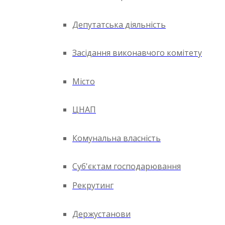
Депутатська діяльність
Засідання виконавчого комітету
Місто
ЦНАП
Комунальна власність
Суб'єктам господарювання
Рекрутинг
Держустанови