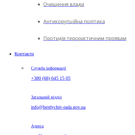
Очищення влади
Антикорупційна політика
Протидія терористичним проявам
Контакти
Служба інформації
+380 (68) 645 15 05
Загальний відділ
info@berdychiv-rada.gov.ua
Адреса