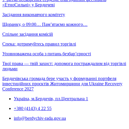
«ЕтноСильні» у Бердичеві
Засідання виконавчого комітету
Щоранку, о 09:00… Пам’ятаємо кожного…
Спільне засідання комісій
Спека: дотримуйтесь правил торгівлі
Уповноважена особа з питань безбар’єрності
Твої права — твій захист: допомога постраждалим від торгівлі
людьми
Бердичівська громада бере участь у формуванні портфеля
інвестиційних проєктів Житомирщини для Ukraine Recovery
Conference 2027
Україна, м.Бердичів, пл.Центральна 1
+380 (4143) 4 22 55
info@berdychiv-rada.gov.ua