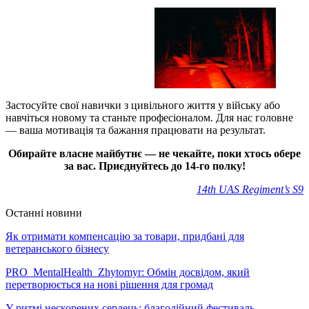
Застосуйте свої навички з цивільного життя у війську або
навчіться новому та станьте професіоналом. Для нас головне
— ваша мотивація та бажання працювати на результат.
Обирайте власне майбутнє — не чекайте, поки хтось обере
за вас. Приєднуйтесь до 14-го полку!
14th UAS Regiment’s S9
Останні новини
Як отримати компенсацію за товари, придбані для
ветеранського бізнесу
PRO_MentalHealth_Zhytomyr: Обмін досвідом, який
перетворюється на нові рішення для громад
У ритмі нескорених сердець: благодійний фестиваль