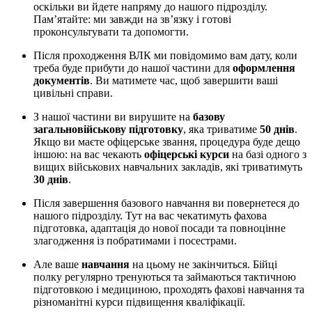
оскільки ви йдете напряму до нашого підрозділу.
Пам’ятайте: ми завжди на зв’язку і готові
проконсультувати та допомогти.
Після проходження ВЛК ми повідомимо вам дату, коли
треба буде прибути до нашої частини для
оформлення
документів
. Ви матимете час, щоб завершити ваші
цивільні справи.
З нашої частини ви вирушите на
базову
загальновійськову підготовку
, яка триватиме
50 днів
.
Якщо ви маєте офіцерське звання, процедура буде дещо
іншою: на вас чекають
офіцерські курси
на базі одного з
вищих військових навчальних закладів, які триватимуть
30 днів
.
Після завершення базового навчання ви повернетеся до
нашого підрозділу. Тут на вас чекатимуть фахова
підготовка, адаптація до нової посади та повноцінне
злагодження із побратимами і посестрами.
Але ваше
навчання
на цьому не закінчиться. Бійці
полку регулярно тренуються та займаються тактичною
підготовкою і медициною, проходять фахові навчання та
різноманітні курси підвищення кваліфікації.